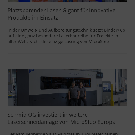
3D-Schneiden (Schweißnahtvorbereitung)
EasyCut
Platzsparender Laser-Gigant für innovative
Bohren, Gewinden, Senken
Produkte im Einsatz
EuroMaster
Markieren, Beschriften
MasterCut
In der Umwelt- und Aufbereitungstechnik setzt Binder+Co
Scannen, Lesen
auf eine ganz besondere Laserbaureihe für Projekte in
MasterCut Compact
aller Welt. Nicht die einzige Lösung von MicroStep
Materialhandling
MasterLINE X
ABP® – Additional Beveling Process
MG
Fräsen
MicroMill
Sonderausstattung
MSE Oxy
Automatisierung
MSE SmartFL
Schlackeentfernung, Entgraten, Verrunden,
Schleifen & Oberflächenfinish
MSF Compact
Schmid OG investiert in weitere
MSF Cut
Laserschneidanlage von MicroStep Europa
MSF Max
Der Familienbetrieb aus Fulpmes in Tirol bietet seinen
MSF Pro