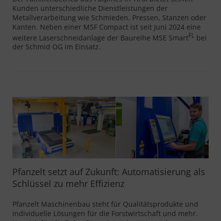
Kunden unterschiedliche Dienstleistungen der
MSLoad, MSTower, MSSort
Metallverarbeitung wie Schmieden, Pressen, Stanzen oder
Kanten. Neben einer MSF Compact ist seit Juni 2024 eine
MSLoop
FL
weitere Laserschneidanlage der Baureihe MSE Smart
bei
der Schmid OG im Einsatz.
PL Compact
ProfileCut
WaterCut
Pfanzelt setzt auf Zukunft: Automatisierung als
Schlüssel zu mehr Effizienz
Pfanzelt Maschinenbau steht für Qualitätsprodukte und
individuelle Lösungen für die Forstwirtschaft und mehr.