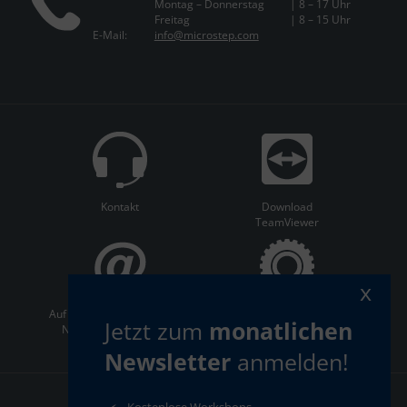
Montag – Donnerstag
| 8 – 17 Uhr
Freitag
| 8 – 15 Uhr
E-Mail:
info@microstep.com
Kontakt
Download
TeamViewer
x
Auf dem Laufenden bleiben:
ServiceCenter
Jetzt zum
monatlichen
Newsletter abonnieren
Newsletter
anmelden!