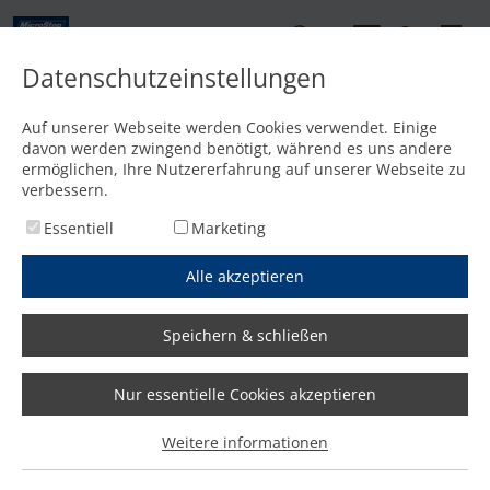
DE
Datenschutzeinstellungen
Kontakt
Auf unserer Webseite werden Cookies verwendet. Einige
davon werden zwingend benötigt, während es uns andere
Startseite
/
Produktwelt
/
Referenzen
ermöglichen, Ihre Nutzererfahrung auf unserer Webseite zu
verbessern.
Essentiell
Marketing
Alle akzeptieren
Speichern & schließen
Referenzen
Nur essentielle Cookies akzeptieren
Tausende MicroStep-Schneidanlagen verrichten rund um
Weitere informationen
den Globus tagtäglich erfolgreich ihren Dienst. Warum
sich Kunden für ein Produkt aus unserem Hause
entschieden haben, welche Konfiguration sie gewählt