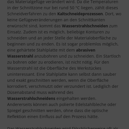
das Materialgefüge verändert wird. Da die Temperaturen
in der Schnittzone nur bei rund 50 °C liegen, zählt dieses
Schneidverfahren zu den
Kaltschneideprozessen
. Dort, wo
keine Gefügeveränderungen an den Schnittkanten
erwünscht sind, kommt das
Wasserstrahlschneiden
zum
Einsatz. Zudem ist es möglich, beliebige Konturen zu
schneiden und an jeder Stelle der Materialoberfläche zu
beginnen und zu enden. Es ist sogar problemlos möglich,
eine gehärtete Stahlplatte mit dem
abrasiven
Wasserstrahl
anzubohren und zu schneiden. Ein Startloch
zu bohren oder zu erodieren, ist nicht nötig. Für den
Wasserstrahl ist die Oberfläche des Werkstückes
uninteressant. Eine Stahlplatte kann selbst dann sauber
und exakt geschnitten werden, wenn die Oberfläche
korrodiert, verschmutzt oder verzundert ist. Lediglich der
Düsenabstand muss während des
Wasserstrahlschneidens
eingehalten werden.
Andererseits können auch polierte Edelstahlbleche oder
Spiegel geschnitten werden, ohne dass die optische
Reflektion einen Einfluss auf den Prozess hätte.
Das Wasserstrahlschneiden wird fälschlicherweise oft als