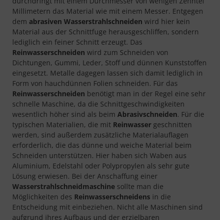
durchdringt mit einem Durchmesser von wenigen Zehntel
Millimetern das Material wie mit einem Messer. Entgegen
dem
abrasiven Wasserstrahlschneiden
wird hier kein
Material aus der Schnittfuge herausgeschliffen, sondern
lediglich ein feiner Schnitt erzeugt. Das
Reinwasserschneiden
wird zum Schneiden von
Dichtungen, Gummi, Leder, Stoff und dünnen Kunststoffen
eingesetzt. Metalle dagegen lassen sich damit lediglich in
Form von hauchdünnen Folien schneiden. Für das
Reinwasserschneiden
benötigt man in der Regel eine sehr
schnelle Maschine, da die Schnittgeschwindigkeiten
wesentlich höher sind als beim
Abrasivschneiden
. Für die
typischen Materialien, die mit
Reinwasser
geschnitten
werden, sind außerdem zusätzliche Materialauflagen
erforderlich, die das dünne und weiche Material beim
Schneiden unterstützen. Hier haben sich Waben aus
Aluminium, Edelstahl oder Polypropylen als sehr gute
Lösung erwiesen. Bei der Anschaffung einer
Wasserstrahlschneidmaschine
sollte man die
Möglichkeiten des
Reinwasserschneidens
in die
Entscheidung mit einbeziehen. Nicht alle Maschinen sind
aufgrund ihres Aufbaus und der erzielbaren