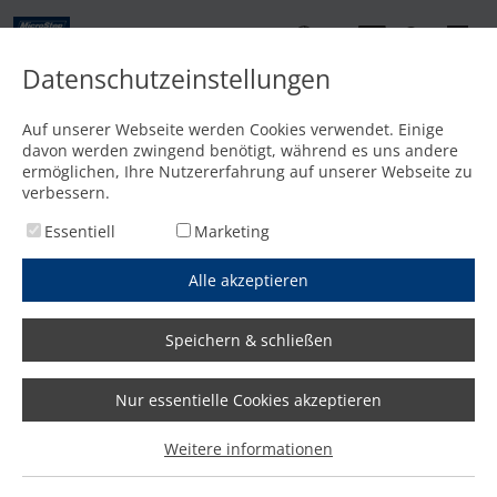
DE
Datenschutzeinstellungen
Kontakt
Auf unserer Webseite werden Cookies verwendet. Einige
davon werden zwingend benötigt, während es uns andere
Startseite
/
Expertenwissen
/
Wasserstrahlschneiden
ermöglichen, Ihre Nutzererfahrung auf unserer Webseite zu
verbessern.
Essentiell
Marketing
Alle akzeptieren
Speichern & schließen
Wasserstrahlschneiden
|
Nur essentielle Cookies akzeptieren
Infos zur
Weitere informationen