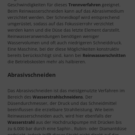
Geschwindigkeiten für dieses
Trennverfahren
geeignet.
Beim Reinwasserschneiden kann auf das Abrasivmedium
verzichtet werden. Der Schneidkopf wird entsprechend
umgerüstet, sodass auf das Fokussierrohr verzichtet
werden kann und die Düse das letzte Element darstellt.
Reinwasseranwendungen benötigen weniger
Wasservolumen und oft auch niedrigeren Schneiddruck.
Eine Maschine, bei der diese Möglichkeiten konstruktiv
bereits berücksichtigt sind, kann bei
Reinwasserschnitten
die Betriebskosten mehr als halbieren.
Abrasivschneiden
Das Abrasivschneiden ist das meistgenutzte Verfahren im
Bereich des
Wasserstrahlschneidens
. Der
Düsendurchmesser, der Druck und das Schneidmittel
beeinflussen die erzielbare Strahlleistung. Wie beim
Reinwasserschneiden auch, wird hier ebenfalls der
Wasserstrahl
aus der Hochdruckpumpe mit Drücken bis
zu 6.000 bar durch eine Saphir-, Rubin- oder Diamantdüse
gedrückt. Jedoch trifft dieser Strahl nicht direkt auf das