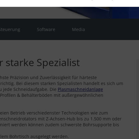
Steuerung
Software
Media
starke Spezialist
ste Präzision und Zuverlässigkeit für härteste
ichtig. Bei diesem starken Spezialisten handelt es sich um
zu jede Schneidaufgabe. Die
Plasmaschneidanlage
 Profilen & Behälterböden mit außergewöhnlichen
freien Betrieb verschiedenster Technologien wie zum
senschneidrotators mit Z-Achsen-Hub bis zu 1.500 mm oder
niert werden können zudem schwerste Bohrsupporte bis
llem Bohrtisch ausgelegt werden.