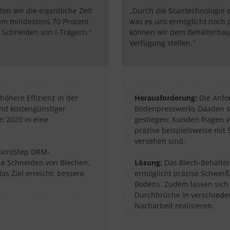
en wir die eigentliche Zeit
„Durch die Scantechnologie e
um mindestens 70 Prozent
was es uns ermöglicht noch p
 Schneiden von I-Trägern.“
können wir dem Behälterbaue
Verfügung stellen."
höhere Effizienz in der
Herausforderung:
Die Anfo
und kostengünstiger
Bödenpresswerks Daaden sin
n 2020 in eine
gestiegen: Kunden fragen ve
präzise beispielsweise mit
versehen sind.
icroStep DRM-
se Schneiden von Blechen,
Lösung:
Das Blech-Behälte
s Ziel erreicht: bessere
ermöglicht präzise Schweiß
Bodens. Zudem lassen sich 
Durchbrüche in verschiede
Nacharbeit realisieren.