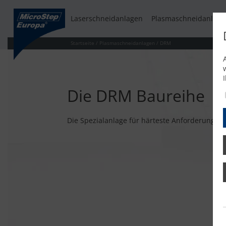
Laserschneidanlagen
Plasmaschneidanlage
Startseite
/
Plasmaschneidanlagen
/
DRM
Die DRM Baureihe
Die Spezialanlage für härteste Anforderungen