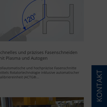
Schwarte Jansky mit der DRM von MicroStep.
Ein Schritt zur Automatisierung des
Schweißprozesses durch Schweißroboter
chnelles und präzises Fasenschneiden
mit Plasma und Autogen
ollautomatische und hochpräzise Fasenschnitte
ittels Rotatortechnologie inklusive automatischer
alibriereinheit (ACTG®...