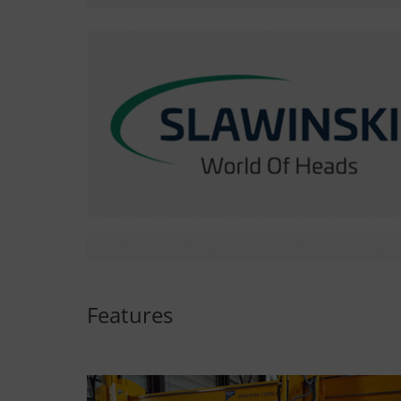
Features
Der in Siegen ansässige Hersteller von
maßgeschneiderten Böden für den Apparate-,
Behälter- und Anlagenbau bekannt ist