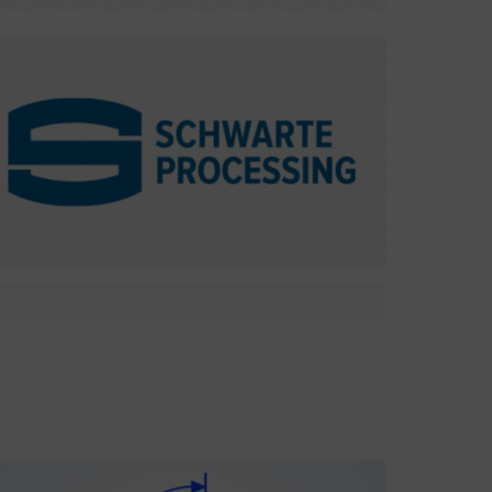
Beim Behälter- und Apparatebau für
Lebensmittel- und pharmazeutische Industrie
sind enge Toleranzen gefragt. Dies löst