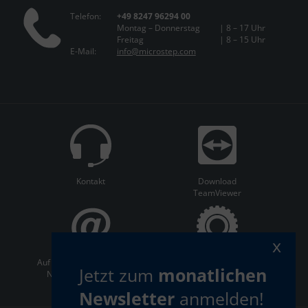
Telefon:
+49 8247 96294 00
Montag – Donnerstag
| 8 – 17 Uhr
Freitag
| 8 – 15 Uhr
E-Mail:
info@microstep.com
Kontakt
Download
TeamViewer
x
Auf dem Laufenden bleiben:
ServiceCenter
Jetzt zum
monatlichen
Newsletter abonnieren
Newsletter
anmelden!