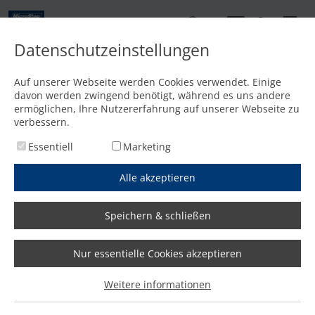
DE
Datenschutzeinstellungen
Kontakt
Auf unserer Webseite werden Cookies verwendet. Einige
davon werden zwingend benötigt, während es uns andere
Startseite
/
Bearbeitungsoptionen
/
2D-Schneiden
ermöglichen, Ihre Nutzererfahrung auf unserer Webseite zu
verbessern.
Essentiell
Marketing
Alle akzeptieren
Speichern & schließen
2D-Schneiden
Nur essentielle Cookies akzeptieren
Hochwertiger 2D-Zuschnitt durch Plasma-,
Weitere informationen
Brenn-, Laser- oder Wasserstrahlschneiden –