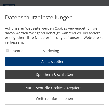
DE
Datenschutzeinstellungen
Startseite
/
Abkantpressen
/
SMART
Auf unserer Webseite werden Cookies verwendet. Einige
SMART Baureihe
davon werden zwingend benötigt, während es uns andere
ermöglichen, Ihre Nutzererfahrung auf unserer Webseite zu
verbessern.
Essentiell
Marketing
Alle akzeptieren
Angebot anfordern
Produktmenü
Wir antworten innerhalb eines Werktages!
Speichern & schließen
Nur essentielle Cookies akzeptieren
Die Abkantpresse der SMART
Weitere informationen
Baureihe