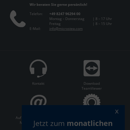
Wir beraten Sie gerne persönlich!
Telefon:
+49 8247 96294 00
Montag – Donnerstag
| 8 – 17 Uhr
Freitag
| 8 – 15 Uhr
E-Mail:
info@microstep.com
Kontakt
Download
TeamViewer
x
Auf dem Laufenden bleiben:
ServiceCenter
Jetzt zum
monatlichen
Newsletter abonnieren