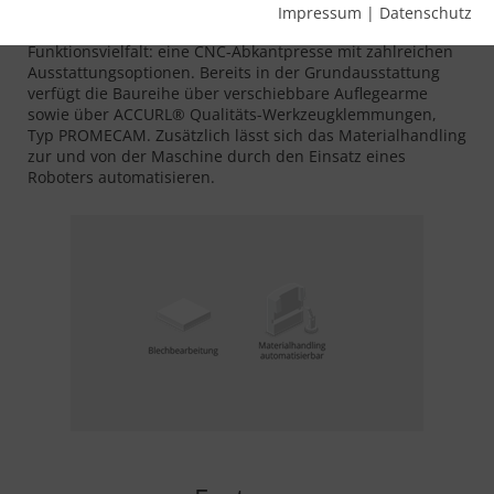
Die SMART Baureihe von MicroStep Europa und unserem
Impressum
|
Datenschutz
Technologiepartner ACCURL vereint Wirtschaftlichkeit mit
Funktionsvielfalt: eine CNC-Abkantpresse mit zahlreichen
Ausstattungsoptionen. Bereits in der Grundausstattung
verfügt die Baureihe über verschiebbare Auflegearme
sowie über ACCURL® Qualitäts-Werkzeugklemmungen,
Typ PROMECAM. Zusätzlich lässt sich das Materialhandling
zur und von der Maschine durch den Einsatz eines
Roboters automatisieren.