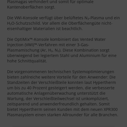
Plasmagas verhindert und somit für optimale
Kantenoberflächen sorgt.
Die VWI-Konsole verfügt über belüftetes N₂-Plasma und ein
H₂O-Schutzschild. Vor allem die Oberflächengüte nicht-
eisenhaltiger Materialien ist beachtlich.
Die OptiMix™-Konsole kombiniert das Vented Water
Injection (VWI)™-Verfahren mit einer 3-Gas-
Plasmamischung (Ar, H₂, N₂). Diese Kombination sorgt
überwiegend bei legiertem Stahl und Aluminium für eine
hohe Schnittqualität.
Die vorgenommenen technischen Systemoptimierungen
bieten zahlreiche weitere Vorteile für den Anwender: Die
Standzeiten der Verschleißteile konnten laut Hypertherm
um bis zu 40 Prozent gesteigert werden, die verbesserte
automatische Anlagenüberwachung unterstützt die
Wartung, der Verschleißteilwechsel ist unkompliziert,
zeitsparend und anwenderfreundlich gehalten. Somit
bietet Hypertherm seinen Kunden mit dem neuen XPR300
Plasmasystem einen starken Allrounder für alle Branchen.