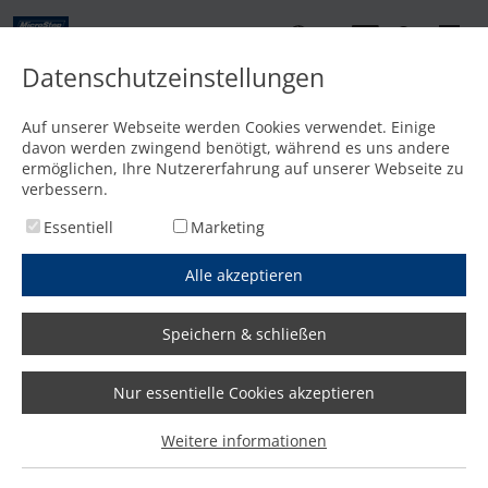
DE
Datenschutzeinstellungen
Startseite
/
Zubehör
/
Plasmaschneidtechnik
/
Hypertherm XPR300
Auf unserer Webseite werden Cookies verwendet. Einige
Hypertherm XPR300
davon werden zwingend benötigt, während es uns andere
ermöglichen, Ihre Nutzererfahrung auf unserer Webseite zu
verbessern.
Essentiell
Marketing
Alle akzeptieren
Angebot anfordern
Wir antworten innerhalb eines Werktages!
Speichern & schließen
Nur essentielle Cookies akzeptieren
Plasmasystem Hypertherm
Weitere informationen
XPR300