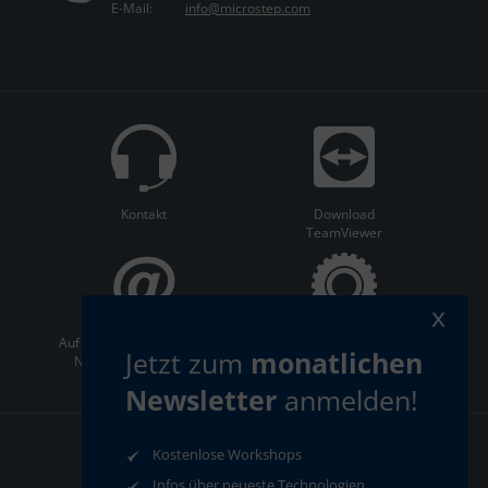
E-Mail:
info@microstep.com
Kontakt
Download
TeamViewer
x
Auf dem Laufenden bleiben:
ServiceCenter
Jetzt zum
monatlichen
Newsletter abonnieren
Newsletter
anmelden!
Kostenlose Workshops
AGB
Datenschutz
Impressum
Compliance
Infos über neueste Technologien