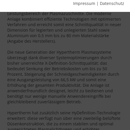
Das 2017 eingeführte Plasmasystem XPR300 des
Impressum
|
Datenschutz
amerikanischen Herstellers Hypertherm erweitert den
Leistungsbereich der Plasmazuschnitte. Die moderne
Anlage kombiniert effiziente Technologien mit optimierten
Verfahren und erreicht somit eine Schnittqualität in neuer
Dimension für legierten und unlegierten Stahl sowie
Aluminium von 0,5 mm bis zu 80 mm Materialstärke
(Angabe des Herstellers).
Die neue Generation der Hypertherm Plasmasysteme
überzeugt dank diverser Systemoptimierungen durch
bisher unerreichte X-Definition-Schnittqualität: das
bedeutet Senkung der Betriebskosten um bis zu 50
Prozent, Steigerung der Schneidgeschwindigkeiten durch
eine Ausgangsleistung von 66,5 kW und somit eine
Erhöhung der gesamten Produktivität. Die Anlage ist
anwenderfreundlich designet, leicht zu bedienen und
benötigt nur wenige manuelle Anwendereingriffe bei
gleichbleibend zuverlässigem Betrieb.
Hypertherm hat zusätzlich seine HyDefinition-Technologie
erweitert: diese verfügt nun über eine zweiteilig-belüftete
Düsenkonstruktion, die zu einem stabilen und optimal
ausgerichteten Plasmalichtbogen und erhöhter