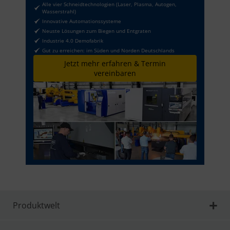
Alle vier Schneidtechnologien (Laser, Plasma, Autogen,
Wasserstrahl)
Innovative Automationssysteme
Neuste Lösungen zum Biegen und Entgraten
Industrie 4.0 Demofabrik
Gut zu erreichen: im Süden und Norden Deutschlands
Jetzt mehr erfahren & Termin
vereinbaren
Produktwelt