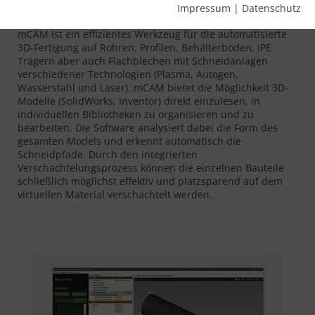
Impressum
|
Datenschutz
mCAM ist ein effizientes Werkzeug für die automatisierte
3D-Fertigung auf Rohren, Profilen, Behälterböden, IPE
Trägern aber auch Flachblechen mit Schneidanlagen
verschiedener Technologien (Plasma, Autogen,
Wasserstahl und Laser). mCAM bietet die Möglichkeit 3D-
Modelle (SolidWorks, Inventor) direkt einzulesen, in
individuellen Bibliotheken zu organisieren und zu
bearbeiten. Die Software analysiert dabei die Form des
gesamten Models und erkennt automatisch die
Schneidpfade. Durch den integrierten
Verschachtelungsprozess können die einzelnen Bauteile
schließlich möglichst effektiv und platzsparend auf dem
virtuellen Material verschachtelt werden.