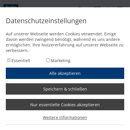
DE
Datenschutzeinstellungen
Startseite
/
Produktwelt
/
Software & Steuerung
/
MicroStep mCAM
Auf unserer Webseite werden Cookies verwendet. Einige
MicroStep
davon werden zwingend benötigt, während es uns andere
mCAM® 3D CAM-
ermöglichen, Ihre Nutzererfahrung auf unserer Webseite zu
Software
verbessern.
Essentiell
Marketing
Alle akzeptieren
Angebot anfordern
Wir antworten innerhalb eines Werktages!
Speichern & schließen
Nur essentielle Cookies akzeptieren
mCAM | Das kraftvolle 3D-CAM-
Weitere informationen
System für komplexe
Schneidprogramme