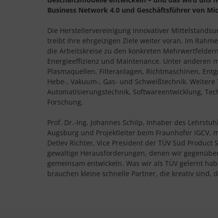
Business Network 4.0 und Geschäftsführer von Mi
Die Herstellervereinigung innovativer Mittelstands
treibt ihre ehrgeizigen Ziele weiter voran. Im Rahm
die Arbeitskreise zu den konkreten Mehrwertfelde
Energieeffizienz und Maintenance. Unter anderen mi
Plasmaquellen, Filteranlagen, Richtmaschinen, En
Hebe-, Vakuum-, Gas- und Schweißtechnik. Weitere
Automatisierungstechnik, Softwareentwicklung, Te
Forschung.
Prof. Dr.-Ing. Johannes Schilp, Inhaber des Lehrstuh
Augsburg und Projektleiter beim Fraunhofer IGCV, mo
Detlev Richter, Vice President der TÜV Süd Product 
gewaltige Herausforderungen, denen wir gegenübers
gemeinsam entwickeln. Was wir als TÜV gelernt hab
brauchen kleine schnelle Partner, die kreativ sind, 