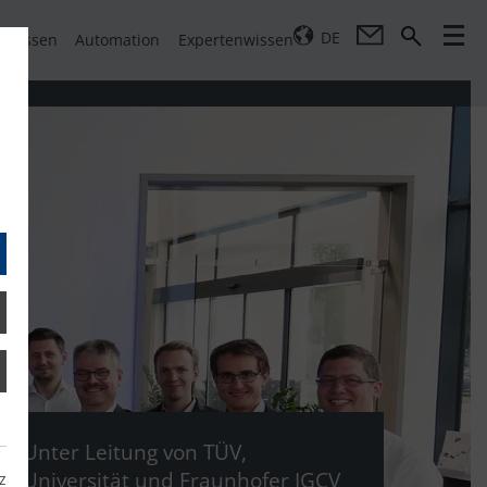
DE
pressen
Automation
Expertenwissen
Unter Leitung von TÜV,
Universität und Fraunhofer IGCV
z