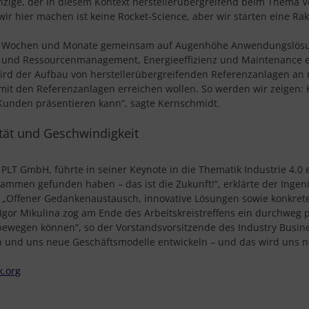
nzige, der in diesem Kontext herstellerübergreifend beim Thema V
hier machen ist keine Rocket-Science, aber wir starten eine Raket
hsten Wochen und Monate gemeinsam auf Augenhöhe Anwendungslösu
- und Ressourcenmanagement, Energieeffizienz und Maintenance ers
 wird der Aufbau von herstellerübergreifenden Referenzanlagen an
ir mit den Referenzanlagen erreichen wollen. So werden wir zeigen: 
Kunden präsentieren kann“, sagte Kernschmidt.
ität und Geschwindigkeit
 PLT GmbH, führte in seiner Keynote in die Thematik Industrie 4.0 
ammen gefunden haben – das ist die Zukunft!“, erklärte der Ingeni
. „Offener Gedankenaustausch, innovative Lösungen sowie konkret
Igor Mikulina zog am Ende des Arbeitskreistreffens ein durchweg po
iel bewegen können“, so der Vorstandsvorsitzende des Industry Bus
und uns neue Geschäftsmodelle entwickeln – und das wird uns n
k.org