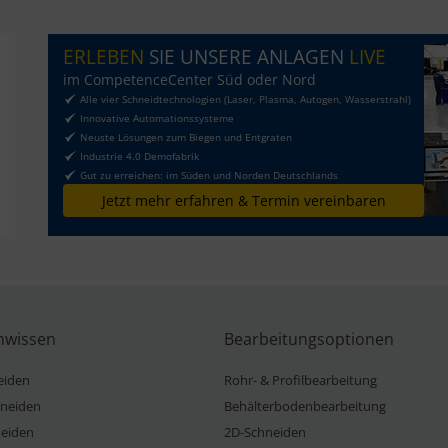
ERLEBEN
SIE UNSERE ANLAGEN
LIVE
im CompetenceCenter Süd oder Nord
Alle vier Schneidtechnologien (Laser, Plasma, Autogen, Wasserstrahl)
Innovative Automationssysteme
Neuste Lösungen zum Biegen und Entgraten
Industrie 4.0 Demofabrik
Gut zu erreichen: im Süden und Norden Deutschlands
Jetzt mehr erfahren & Termin vereinbaren
nwissen
Bearbeitungsoptionen
eiden
Rohr- & Profilbearbeitung
neiden
Behälterbodenbearbeitung
eiden
2D-Schneiden