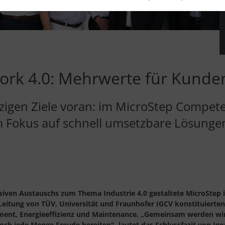
ork 4.0: Mehrwerte für Kunden
izigen Ziele voran: im MicroStep Compet
m Fokus auf schnell umsetzbare Lösunge
siven Austauschs zum Thema Industrie 4.0 gestaltete MicroSte
Leitung von TÜV, Universität und Fraunhofer IGCV konstituierten
ent, Energieeffizienz und Maintenance. „Gemeinsam werden wir
ch jede Menge Freude bereiten", lautet das Schlussfazit von Igo