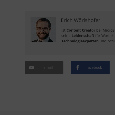
Erich Wörishofer
ist
Content Creator
bei MicroS
seine
Leidenschaft
für Wortakr
Technologieexperten
und besu
email
facebook