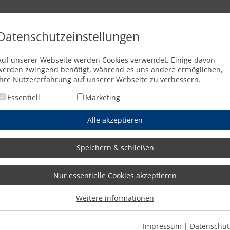
n
Brennschneidanlagen
Wasserstrahlschneidanlagen
Abkant
Datenschutzeinstellungen
rwerte für Kunden im Blick
Auf unserer Webseite werden Cookies verwendet. Einige davon
werden zwingend benötigt, während es uns andere ermöglichen,
Ihre Nutzererfahrung auf unserer Webseite zu verbessern.
Essentiell
Marketing
Alle akzeptieren
Speichern & schließen
Nur essentielle Cookies akzeptieren
Weitere informationen
Impressum
|
Datenschut