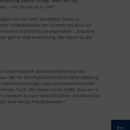
ernetzung konkret loslegt. Wenn wir das
e – und die hat es in sich!“
ngen und die dafür benötigten Daten zu
te Funktionalitäten des Systems mit Blick auf
 mehreren Standorten vorangetrieben. „Industrie
Hier gibt es eine Anwendung, die robust ist, die
ein und erläuterte aktuelle Erkenntnisse des
eur, der für den Plasmatechnikhersteller Kjellberg
e Implementierungen: Das sind neben Kreativität
sitives Fazit: „Wir haben heute erlebt, dass wir in
iness Network 4.0 und Geschäftsführer von MicroStep
och jede Menge Freude bereiten.“