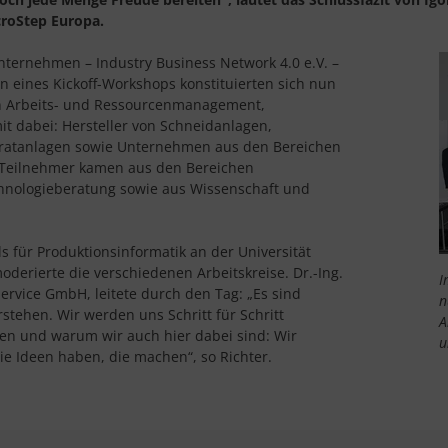
croStep Europa.
unternehmen – Industry Business Network 4.0 e.V. –
en eines Kickoff-Workshops konstituierten sich nun
rn Arbeits- und Ressourcenmanagement,
t dabei: Hersteller von Schneidanlagen,
tgratanlagen sowie Unternehmen aus den Bereichen
 Teilnehmer kamen aus den Bereichen
chnologieberatung sowie aus Wissenschaft und
ls für Produktionsinformatik an der Universität
derierte die verschiedenen Arbeitskreise. Dr.-Ing.
I
Service GmbH, leitete durch den Tag: „Es sind
n
tehen. Wir werden uns Schritt für Schritt
A
en und warum wir auch hier dabei sind: Wir
u
die Ideen haben, die machen“, so Richter.