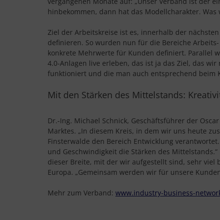
vergangenen Monate auf: „Unser Verband ist der ei
hinbekommen, dann hat das Modellcharakter. Was wir 
Ziel der Arbeitskreise ist es, innerhalb der näc
definieren. So wurden nun für die Bereiche Arbeits
konkrete Mehrwerte für Kunden definiert. Parallel
4.0-Anlagen live erleben, das ist ja das Ziel, das w
funktioniert und die man auch entsprechend beim 
Mit den Stärken des Mittelstands: Kreativ
Dr.-Ing. Michael Schnick, Geschäftsführer der Oscar
Marktes. „In diesem Kreis, in dem wir uns heute zus
Finsterwalde den Bereich Entwicklung verantwortet
und Geschwindigkeit die Stärken des Mittelstands.“ 
dieser Breite, mit der wir aufgestellt sind, sehr v
Europa. „Gemeinsam werden wir für unsere Kunden 
Mehr zum Verband:
www.industry-business-networ