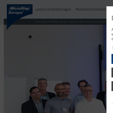
Laserschneidanlagen
Plasmaschneidanlage
Startseite
/
Media
/
News
/
Industry Business Network 4.0: Meh