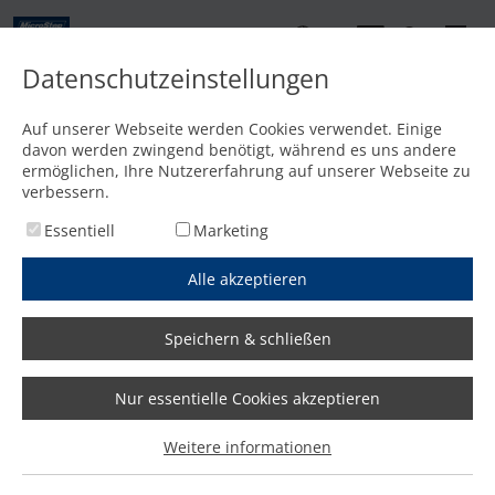
DE
Datenschutzeinstellungen
Kontakt
Auf unserer Webseite werden Cookies verwendet. Einige
davon werden zwingend benötigt, während es uns andere
Startseite
/
Media
/
News
/
Gewinn an Flexibilität für Metallbaubetrieb mit kompaktem 
ermöglichen, Ihre Nutzererfahrung auf unserer Webseite zu
verbessern.
Essentiell
Marketing
Alle akzeptieren
Speichern & schließen
Nur essentielle Cookies akzeptieren
Gewinn an Flexibilität für
Weitere informationen
Metallbaubetrieb mit