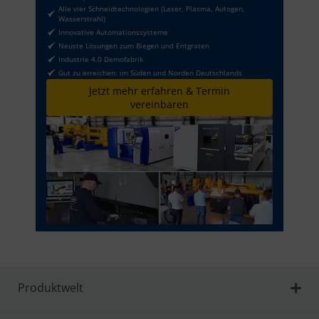
Alle vier Schneidtechnologien (Laser, Plasma, Autogen,
Wasserstrahl)
Innovative Automationssysteme
Neuste Lösungen zum Biegen und Entgraten
Industrie 4.0 Demofabrik
Gut zu erreichen: im Süden und Norden Deutschlands
Jetzt mehr erfahren & Termin
vereinbaren
Produktwelt