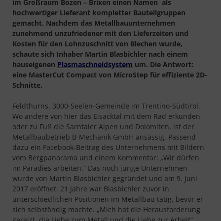
im Großraum Bozen – Brixen einen Namen als
hochwertiger Lieferant kompletter Bauteilgruppen
gemacht. Nachdem das Metallbauunternehmen
zunehmend unzufriedener mit den Lieferzeiten und
Kosten für den Lohnzuschnitt von Blechen wurde,
schaute sich Inhaber Martin Blasbichler nach einem
hauseigenen
Plasmaschneidsystem
um. Die Antwort:
eine MasterCut Compact von MicroStep für effiziente 2D-
Schnitte.
Feldthurns, 3000-Seelen-Gemeinde im Trentino-Südtirol.
Wo andere von hier das Eisacktal mit dem Rad erkunden
oder zu Fuß die Sarntaler Alpen und Dolomiten, ist der
Metallbaubetrieb B-Mechanik GmbH ansässig. Passend
dazu ein Facebook-Beitrag des Unternehmens mit Bildern
vom Bergpanorama und einem Kommentar: „Wir dürfen
im Paradies arbeiten.“ Das noch junge Unternehmen
wurde von Martin Blasbichler gegründet und am 9. Juni
2017 eröffnet. 21 Jahre war Blasbichler zuvor in
unterschiedlichen Positionen im Metallbau tätig, bevor er
sich selbständig machte. „Mich hat die Herausforderung
gereizt, die Liebe zum Metall und die Liebe zur Arbeit“,