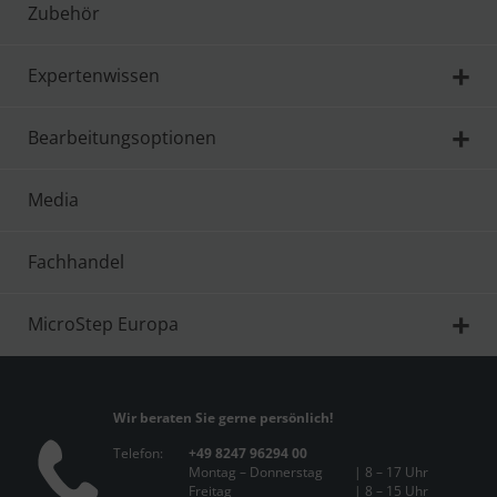
Zubehör
Expertenwissen
Bearbeitungsoptionen
Media
Fachhandel
MicroStep Europa
Wir beraten Sie gerne persönlich!
Telefon:
+49 8247 96294 00
Montag – Donnerstag
| 8 – 17 Uhr
Freitag
| 8 – 15 Uhr