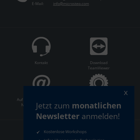
E-Mail:
info@microstep.com
Kontakt
Download
TeamViewer
x
Auf dem Laufenden bleiben:
ServiceCenter
Jetzt zum
monatlichen
Newsletter abonnieren
Newsletter
anmelden!
Kostenlose Workshops
AGB
Datenschutz