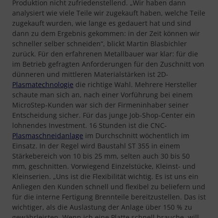
Produktion nicht zufriedenstellend. „Wir haben dann
analysiert wie viele Teile wir zugekauft haben, welche Teile
zugekauft wurden, wie lange es gedauert hat und sind
dann zu dem Ergebnis gekommen: in der Zeit können wir
schneller selber schneiden“, blickt Martin Blasbichler
zurück. Für den erfahrenen Metallbauer war klar: für die
im Betrieb gefragten Anforderungen für den Zuschnitt von
dünneren und mittleren Materialstärken ist 2D-
Plasmatechnologie
die richtige Wahl. Mehrere Hersteller
schaute man sich an, nach einer Vorführung bei einem
MicroStep-Kunden war sich der Firmeninhaber seiner
Entscheidung sicher. Für das junge Job-Shop-Center ein
lohnendes Investment. 16 Stunden ist die CNC-
Plasmaschneidanlage
im Durchschnitt wöchentlich im
Einsatz. In der Regel wird Baustahl ST 355 in einem
Stärkebereich von 10 bis 25 mm, selten auch 30 bis 50
mm, geschnitten. Vorwiegend Einzelstücke, Kleinst- und
Kleinserien. „Uns ist die Flexibilität wichtig. Es ist uns ein
Anliegen den Kunden schnell und flexibel zu beliefern und
für die interne Fertigung Brennteile bereitzustellen. Das ist
wichtiger, als die Auslastung der Anlage über 150 % zu
gewährleisten. Wenn ich eine Platte schnell brauche, will