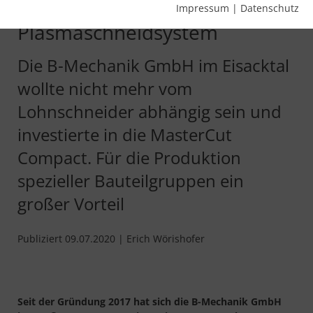
kompaktem
Impressum
|
Datenschutz
Plasmaschneidsystem
Die B-Mechanik GmbH im Eisacktal
wollte nicht mehr vom
Lohnschneider abhängig sein und
investierte in die MasterCut
Compact. Für die Produktion
spezieller Bauteilgruppen ein
großer Vorteil
Publiziert 09.07.2020 | Erich Wörishofer
Seit der Gründung 2017 hat sich die B-Mechanik GmbH