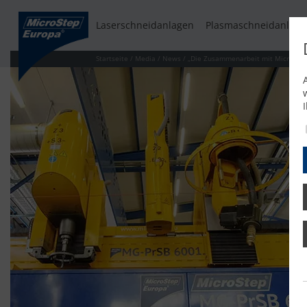
Laserschneidanlagen
Plasmaschneidanlage
Startseite
/
Media
/
News
/
„Die Zusammenarbeit mit MicroStep i