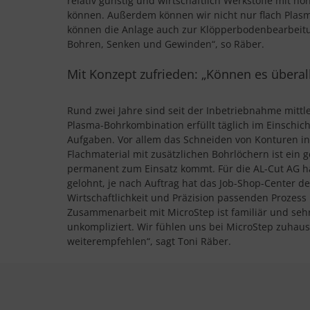
relativ günstig und wirtschaftlich Werkstoffe mit h
können. Außerdem können wir nicht nur flach Plas
können die Anlage auch zur Klöpperbodenbearbeit
Bohren, Senken und Gewinden“, so Räber.
Mit Konzept zufrieden: „Können es überal
Rund zwei Jahre sind seit der Inbetriebnahme mittl
Plasma-Bohrkombination erfüllt täglich im Einschich
Aufgaben. Vor allem das Schneiden von Konturen in
Flachmaterial mit zusätzlichen Bohrlöchern ist ein g
permanent zum Einsatz kommt. Für die AL-Cut AG ha
gelohnt, je nach Auftrag hat das Job-Shop-Center d
Wirtschaftlichkeit und Präzision passenden Prozess
Zusammenarbeit mit MicroStep ist familiär und sehr
unkompliziert. Wir fühlen uns bei MicroStep zuhau
weiterempfehlen“, sagt Toni Räber.