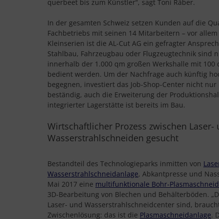
querbeet bis zum Künstler“, sagt Toni Räber.
In der gesamten Schweiz setzen Kunden auf die Qual
Fachbetriebs mit seinen 14 Mitarbeitern – vor allem
Kleinserien ist die AL-Cut AG ein gefragter Anspre
Stahlbau, Fahrzeugbau oder Flugzeugtechnik sind n
innerhalb der 1.000 qm großen Werkshalle mit 10
bedient werden. Um der Nachfrage auch künftig ho
begegnen, investiert das Job-Shop-Center nicht nu
beständig, auch die Erweiterung der Produktionsha
integrierter Lagerstätte ist bereits im Bau.
Wirtschaftlicher Prozess zwischen Laser-
Wasserstrahlschneiden gesucht
Bestandteil des Technologieparks inmitten von
Lase
Wasserstrahlschneidanlage
, Abkantpresse und Nass
Mai 2017 eine
multifunktionale Bohr-Plasmaschnei
3D-Bearbeitung von Blechen und Behälterböden. „Da
Laser- und Wasserstrahlschneidcenter sind, braucht
Zwischenlösung: das ist die
Plasmaschneidanlage
. 