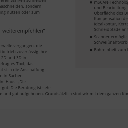
öheren Stärken schneiden
mSCAN-Technologi
maschneiden, sondern
und Bearbeitung 
ung nutzen oder zum
Oberfläche des B
Kompensation de
Idealkontur, Korr
Schneidpfade an
l weiterempfehlen“
Scanner ermöglic
Schweißnahtvorbe
erweile vergangen, die
Bohreinheit zum
tbetrieb zuverlässig ihre
 2D und 3D in
efragtes Tool, das
t sich die Anschaffung
en in Sachen
 im Haus. „Die
 gut. Die Beratung ist sehr
se und gut aufgehoben. Grundsätzlich sind wir mit dem ganzen Ko