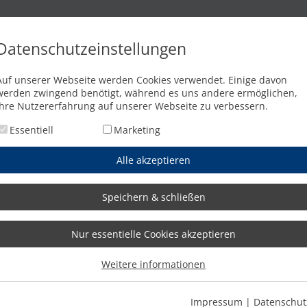
n
Brennschneidanlagen
Wasserstrahlschneidanlagen
Abkant
Datenschutzeinstellungen
st familiär und sehr gut“
Auf unserer Webseite werden Cookies verwendet. Einige davon
werden zwingend benötigt, während es uns andere ermöglichen,
Ihre Nutzererfahrung auf unserer Webseite zu verbessern.
Essentiell
Marketing
Alle akzeptieren
Speichern & schließen
Nur essentielle Cookies akzeptieren
Weitere informationen
Impressum
|
Datenschut