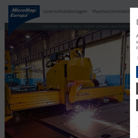
Laserschneidanlagen
Plasmaschneidanlage
Startseite
/
Media
/
News
/
Endlich zufrieden dank Schneidlösu