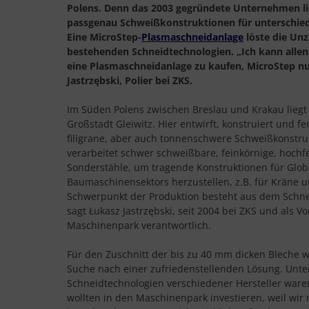
Polens. Denn das 2003 gegründete Unternehmen lie
passgenau Schweißkonstruktionen für unterschied
Eine MicroStep-
Plasmaschneidanlage
löste die Unz
bestehenden Schneidtechnologien. „Ich kann alle
eine Plasmaschneidanlage zu kaufen, MicroStep nu
Jastrzębski, Polier bei ZKS.
Im Süden Polens zwischen Breslau und Krakau liegt
Großstadt Gleiwitz. Hier entwirft, konstruiert und fer
filigrane, aber auch tonnenschwere Schweißkonstr
verarbeitet schwer schweißbare, feinkörnige, hochf
Sonderstähle, um tragende Konstruktionen für Globa
Baumaschinensektors herzustellen, z.B. für Kräne u
Schwerpunkt der Produktion besteht aus dem Schne
sagt Łukasz Jastrzębski, seit 2004 bei ZKS und als Vo
Maschinenpark verantwortlich.
Für den Zuschnitt der bis zu 40 mm dicken Bleche 
Suche nach einer zufriedenstellenden Lösung. Unte
Schneidtechnologien verschiedener Hersteller waren
wollten in den Maschinenpark investieren, weil wir