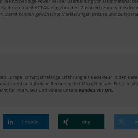
r die notwendige Power bei der Bearbeitung von Flachmaterial bis
che Kalibriereinheit ACTG® eingebunden. Zusätzlich zum endlosdr
ert. Damit können gewünschte Markierungen präzise und zeitspar
tep Europa. Er hat jahrelange Erfahrung als Redakteur in den Ber
obatik und ausführliche Recherche bei MicroStep aus. Er ist im s
cht für Interviews und Videos unsere
Kunden vor Ort.​
linkedin
xing
t