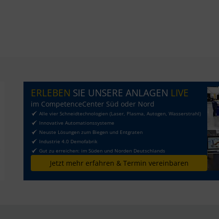
ERLEBEN
SIE UNSERE ANLAGEN
LIVE
im CompetenceCenter Süd oder Nord
Alle vier Schneidtechnologien (Laser, Plasma, Autogen, Wasserstrahl)
Innovative Automationssysteme
Neuste Lösungen zum Biegen und Entgraten
Industrie 4.0 Demofabrik
Gut zu erreichen: im Süden und Norden Deutschlands
Jetzt mehr erfahren & Termin vereinbaren