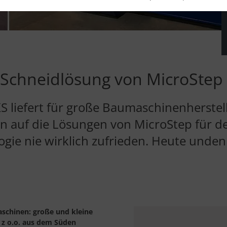
 Schneidlösung von MicroStep
 liefert für große Baumaschinenherstel
 auf die Lösungen von MicroStep für de
gie nie wirklich zufrieden. Heute unde
aschinen: große und kleine
 z o.o. aus dem Süden