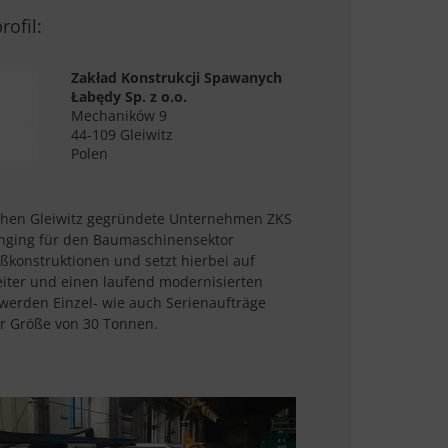
ofil:
Zakład Konstrukcji Spawanych
Łabędy Sp. z o.o.
Mechaników 9
44-109 Gleiwitz
Polen
chen Gleiwitz gegründete Unternehmen ZKS
ranging für den Baumaschinensektor
ßkonstruktionen und setzt hierbei auf
beiter und einen laufend modernisierten
werden Einzel- wie auch Serienaufträge
ner Größe von 30 Tonnen.