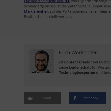
Plasmastromquelle XPR 300
von Hypertherm sorgt fü
Schneidergebnisse ist die patentierte, automatis
Markiereinheit
auf der Portalschneidanlage integri
Restblechen erstellt werden.
Erich Wörishofer
ist
Content Creator
bei MicroS
seine
Leidenschaft
für Wortakr
Technologieexperten
und besu
email
facebook