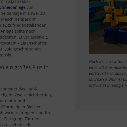
, so Jastrzębski.
chneidanlage
von
hneidanlage mit zwei 3D-
n Maschinenpark im
h 12 zufriedenstellenden
 Anlage sollte nach
dzeiten, Zuverlässigkeit,
aresystem – Eigenschaften,
t. „Die geschnittenen
zębski.
Nach der Investition
n ein großes Plus in
einer 3D-Plasmaschne
entschied sich das p
MicroStep. Nun ist a
Markiertechnologie i
chneidet das Stahl-
ndig im Zweischichtbetrieb,
marotator und
roßformatigen Blechen
htvorbereitungen sind für
r Fertigung. Für den
h zu ziehen – die