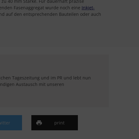
 zu 40 mm Stärke. Für dauerhaft präzise
ehenden Fasenaggregat wurde noch eine
Inkjet-
end auf den entsprechenden Bauteilen oder auch
eichen Tageszeitung und im PR und lebt nun
tändigen Austausch mit unseren
witter
print