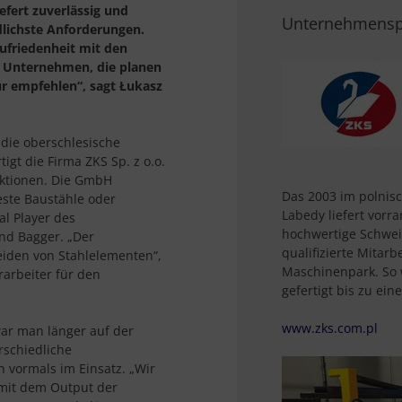
fert zuverlässig und
Unternehmenspr
lichste Anforderungen.
ufriedenheit mit den
n Unternehmen, die planen
r empfehlen“, sagt Łukasz
 die oberschlesische
tigt die Firma ZKS Sp. z o.o.
uktionen. Die GmbH
Das 2003 im polnis
este Baustähle oder
Labedy liefert vor
l Player des
hochwertige Schwei
nd Bagger. „Der
qualifizierte Mitar
iden von Stahlelementen“,
Maschinenpark. So 
rarbeiter für den
gefertigt bis zu ei
www.zks.com.pl
war man länger auf der
rschiedliche
 vormals im Einsatz. „Wir
 mit dem Output der