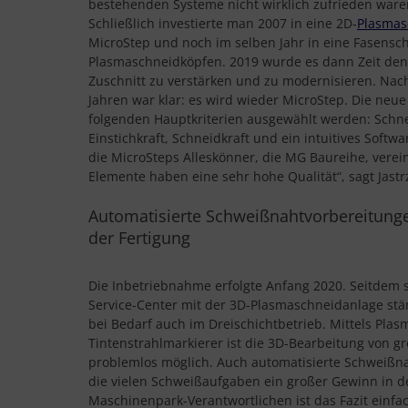
bestehenden Systeme nicht wirklich zufrieden waren“
Schließlich investierte man 2007 in eine 2D-
Plasmas
MicroStep und noch im selben Jahr in eine Fasensc
Plasmaschneidköpfen. 2019 wurde es dann Zeit de
Zuschnitt zu verstärken und zu modernisieren. Nac
Jahren war klar: es wird wieder MicroStep. Die neue
folgenden Hauptkriterien ausgewählt werden: Schnei
Einstichkraft, Schneidkraft und ein intuitives Softw
die MicroSteps Alleskönner, die MG Baureihe, verein
Elemente haben eine sehr hohe Qualität“, sagt Jastr
Automatisierte Schweißnahtvorbereitunge
der Fertigung
Die Inbetriebnahme erfolgte Anfang 2020. Seitdem s
Service-Center mit der 3D-Plasmaschneidanlage stä
bei Bedarf auch im Dreischichtbetrieb. Mittels Plas
Tintenstrahlmarkierer ist die 3D-Bearbeitung von g
problemlos möglich. Auch automatisierte Schweißna
die vielen Schweißaufgaben ein großer Gewinn in de
Maschinenpark-Verantwortlichen ist das Fazit einfac