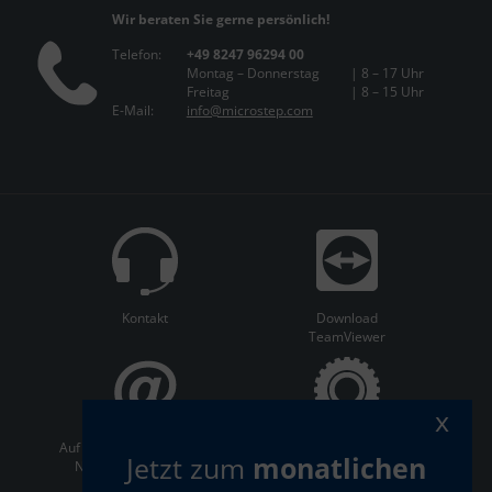
Wir beraten Sie gerne persönlich!
Telefon:
+49 8247 96294 00
Montag – Donnerstag
| 8 – 17 Uhr
Freitag
| 8 – 15 Uhr
E-Mail:
info@microstep.com
Kontakt
Download
TeamViewer
x
Auf dem Laufenden bleiben:
ServiceCenter
Jetzt zum
monatlichen
Newsletter abonnieren