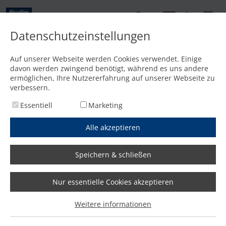
DE
Datenschutzeinstellungen
Kontakt
Auf unserer Webseite werden Cookies verwendet. Einige
davon werden zwingend benötigt, während es uns andere
Startseite
/
Media
/
News
/
Technologietag 2025: Innovationen live erleben
ermöglichen, Ihre Nutzererfahrung auf unserer Webseite zu
verbessern.
Essentiell
Marketing
Alle akzeptieren
Speichern & schließen
Nur essentielle Cookies akzeptieren
Technologietag 2025:
Weitere informationen
Innovationen live erleben