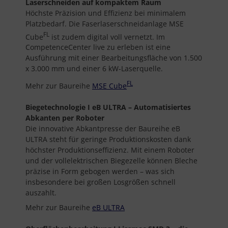
Laserschneiden auf kompaktem Raum
Höchste Präzision und Effizienz bei minimalem
Platzbedarf. Die Faserlaserschneidanlage MSE
FL
Cube
ist zudem digital voll vernetzt. Im
CompetenceCenter live zu erleben ist eine
Ausführung mit einer Bearbeitungsfläche von 1.500
x 3.000 mm und einer 6 kW-Laserquelle.
FL
Mehr zur Baureihe
MSE Cube
Biegetechnologie
I eB ULTRA – Automatisiertes
Abkanten per Roboter
Die innovative Abkantpresse der Baureihe eB
ULTRA steht für geringe Produktionskosten dank
höchster Produktionseffizienz. Mit einem Roboter
und der vollelektrischen Biegezelle können Bleche
präzise in Form gebogen werden – was sich
insbesondere bei großen Losgrößen schnell
auszahlt.
Mehr zur Baureihe
eB ULTRA