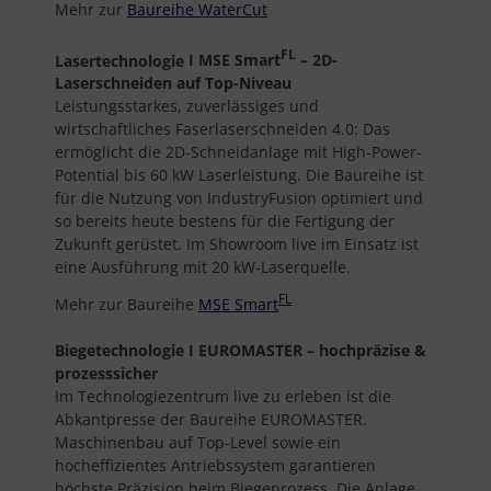
Mehr zur
Baureihe WaterCut
FL
Lasertechnologie
I MSE Smart
– 2D-
Laserschneiden auf Top-Niveau
Leistungsstarkes, zuverlässiges und
wirtschaftliches Faserlaserschneiden 4.0: Das
ermöglicht die 2D-Schneidanlage mit High-Power-
Potential bis 60 kW Laserleistung. Die Baureihe ist
für die Nutzung von IndustryFusion optimiert und
so bereits heute bestens für die Fertigung der
Zukunft gerüstet. Im Showroom live im Einsatz ist
eine Ausführung mit 20 kW-Laserquelle.
FL
Mehr zur Baureihe
MSE Smart
Biegetechnologie
I EUROMASTER – hochpräzise &
prozesssicher
Im Technologiezentrum live zu erleben ist die
Abkantpresse der Baureihe EUROMASTER.
Maschinenbau auf Top-Level sowie ein
hocheffizientes Antriebssystem garantieren
höchste Präzision beim Biegeprozess. Die Anlage