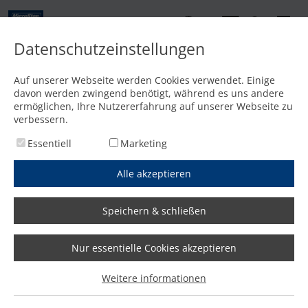
DE
Datenschutzeinstellungen
Kontakt
Auf unserer Webseite werden Cookies verwendet. Einige
davon werden zwingend benötigt, während es uns andere
Startseite
/
PageNotFound
ermöglichen, Ihre Nutzererfahrung auf unserer Webseite zu
40
verbessern.
Essentiell
Marketing
Alle akzeptieren
Speichern & schließen
Nur essentielle Cookies akzeptieren
Weitere informationen