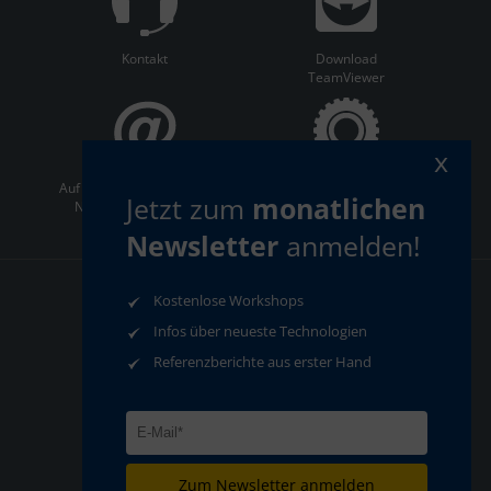
Kontakt
Download
TeamViewer
x
Auf dem Laufenden bleiben:
ServiceCenter
Jetzt zum
monatlichen
Newsletter abonnieren
Newsletter
anmelden!
Kostenlose Workshops
AGB
Datenschutz
Impressum
Infos über neueste Technologien
Compliance
Referenzberichte aus erster Hand
Zum Newsletter anmelden