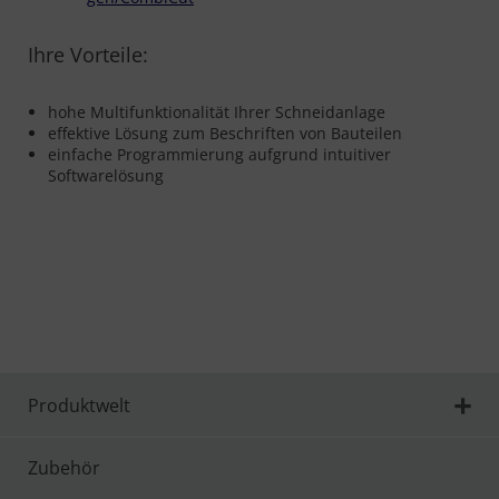
Ihre Vorteile:
hohe Multifunktionalität Ihrer Schneidanlage
effektive Lösung zum Beschriften von Bauteilen
einfache Programmierung aufgrund intuitiver
Softwarelösung
https://microstep.com:443/de/c/Optionen/inkjet-
markiereinheit-1-duse
Produktwelt
Zubehör