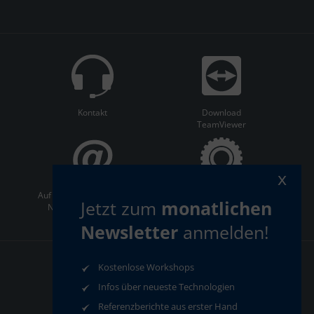
Kontakt
Download
TeamViewer
x
Auf dem Laufenden bleiben:
ServiceCenter
Jetzt zum
monatlichen
Newsletter abonnieren
Newsletter
anmelden!
Kostenlose Workshops
AGB
Datenschutz
Infos über neueste Technologien
Impressum
Compliance
Referenzberichte aus erster Hand