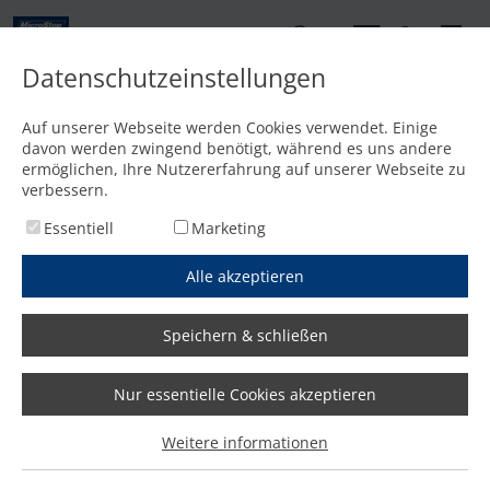
DE
Datenschutzeinstellungen
Kontakt
Auf unserer Webseite werden Cookies verwendet. Einige
davon werden zwingend benötigt, während es uns andere
Startseite
/
Optionen
/
Inkjet Markiereinheit (1 Düse)
ermöglichen, Ihre Nutzererfahrung auf unserer Webseite zu
verbessern.
Essentiell
Marketing
Alle akzeptieren
Speichern & schließen
Nur essentielle Cookies akzeptieren
Weitere informationen