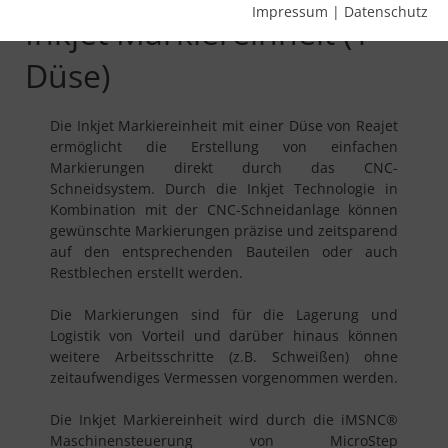
Impressum
|
Datenschutz
Inkjet Markiereinheit (1
Düse)
Die Inkjet Markiereinheit mit einer Düse von Reajet
ermöglicht die Erstellung von einfachen
Markierungen direkt durch das CNC-
Schneidsystem. Durch die Inkjet Technologie in
Kombination mit der CNC-Schneidanlage können
gewünschte Markierungen präzise und zeitsparend
auf den entsprechenden Bauteilen oder auch
Restblechen erstellt werden.
Die Markierungen sind für die Lagerung und
Logistik von Vorteil und darüber hinaus können
weitere Arbeitsschritte (z.B. Schweißen) ohne
zeitaufwendiges Vermessen vorgenommen werden.
Die Inkjet Markiereinheit wird durch die iMSNC®
Maschinensteuerung von MicroStep