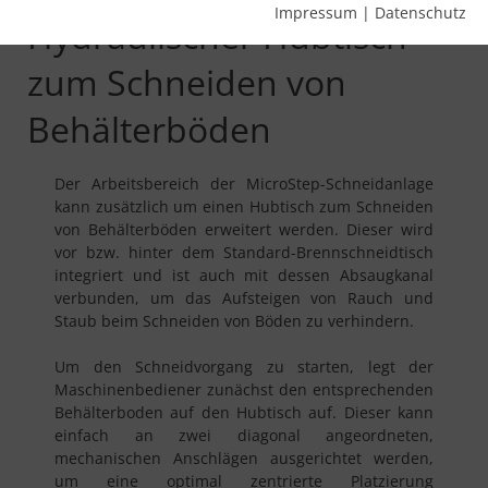
Impressum
|
Datenschutz
Hydraulischer Hubtisch
zum Schneiden von
Behälterböden
Der Arbeitsbereich der MicroStep-Schneidanlage
kann zusätzlich um einen Hubtisch zum Schneiden
von Behälterböden erweitert werden. Dieser wird
vor bzw. hinter dem Standard-Brennschneidtisch
integriert und ist auch mit dessen Absaugkanal
verbunden, um das Aufsteigen von Rauch und
Staub beim Schneiden von Böden zu verhindern.
Um den Schneidvorgang zu starten, legt der
Maschinenbediener zunächst den entsprechenden
Behälterboden auf den Hubtisch auf. Dieser kann
einfach an zwei diagonal angeordneten,
mechanischen Anschlägen ausgerichtet werden,
um eine optimal zentrierte Platzierung