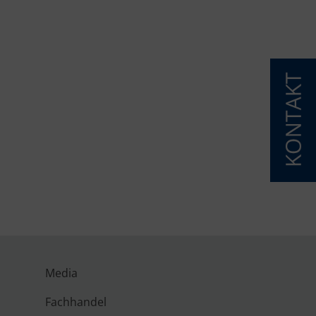
-Touchscreen-an-der-Portal
Media
Fachhandel