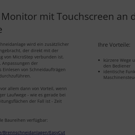
r Monitor mit Touchscreen an 
e
Ihre Vorteile:
hneidanlage wird ein zusätzlicher
gebracht, der direkt mit der
 von MicroStep verbunden ist.
kürzere Wege u
s, Anpassungen der
den Bediener
 Einlesen von Schneidaufträgen
identische Funk
 durchzuführen.
Maschinensteu
 vor allem dann von Vorteil, wenn
er Laufwege - wie es gerade bei
ungsflächen der Fall ist - Zeit
nde Baureihen verfügbar:
de/Brennschneidanlagen/EasyCut