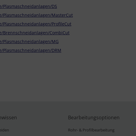
de/Plasmaschneidanlagen/DS
de/Plasmaschneidanlagen/MasterCut
e/Plasmaschneidanlagen/ProfileCut
de/Brennschneidanlagen/CombiCut
de/Plasmaschneidanlagen/MG
de/Plasmaschneidanlagen/DRM
https://microstep.com:443/de/c/Optionen/Zusatzlicher-Monitor-mit
nwissen
Bearbeitungsoptionen
eiden
Rohr- & Profilbearbeitung