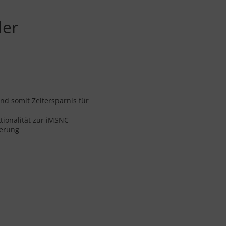
der
nd somit Zeitersparnis für
tionalität zur iMSNC
erung