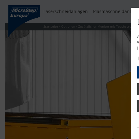
Laserschneidanlagen
Plasmaschneidanlage
Startseite
/
Optionen
/
Zusätzlicher Monitor mit Touchscreen an