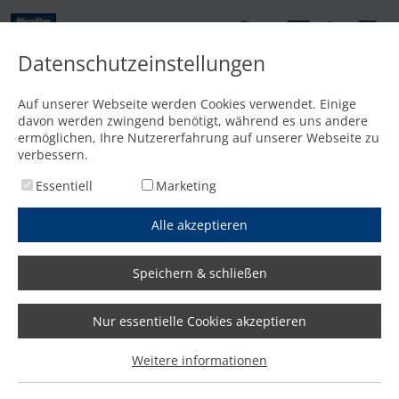
DE
Datenschutzeinstellungen
Kontakt
Auf unserer Webseite werden Cookies verwendet. Einige
davon werden zwingend benötigt, während es uns andere
Startseite
/
Optionen
/
3D-Schneidkopf für Fasenschnitte
ermöglichen, Ihre Nutzererfahrung auf unserer Webseite zu
verbessern.
Essentiell
Marketing
Alle akzeptieren
Speichern & schließen
Nur essentielle Cookies akzeptieren
Weitere informationen