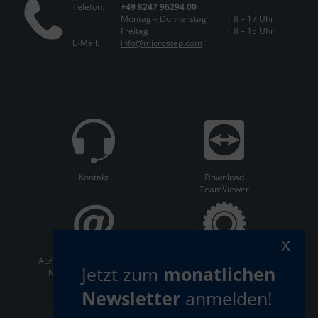
Telefon:
+49 8247 96294 00
Montag – Donnerstag
| 8 – 17 Uhr
Freitag
| 8 – 15 Uhr
E-Mail:
info@microstep.com
Kontakt
Download
TeamViewer
x
Auf dem Laufenden bleiben:
ServiceCenter
Jetzt zum
monatlichen
Newsletter abonnieren
Newsletter
anmelden!