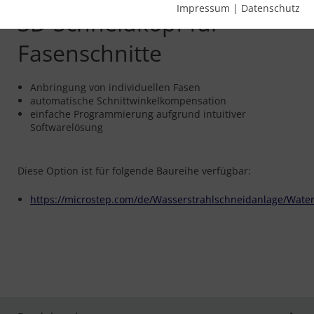
Impressum
|
Datenschutz
3D-Schneidkopf für
Fasenschnitte
Anbringung von individuellen Fasen
automatische Schnittwinkelkompensation
einfache Programmierung aufgrund intuitiver
Softwarelösung
Diese Option ist für folgende Baureihe verfügbar:
https://microstep.com/de/Wasserstrahlschneidanlage/Wate