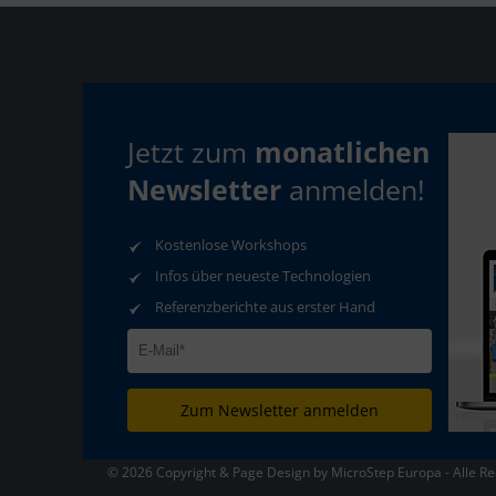
Jetzt zum
monatlichen
Newsletter
anmelden!
Kontakt
Download
Auf
TeamViewer
N
Kostenlose Workshops
Infos über neueste Technologien
Referenzberichte aus erster Hand
AGB
Datenschutz
Impressum
Zum Newsletter anmelden
© 2026 Copyright & Page Design by MicroStep Europa - Alle Re