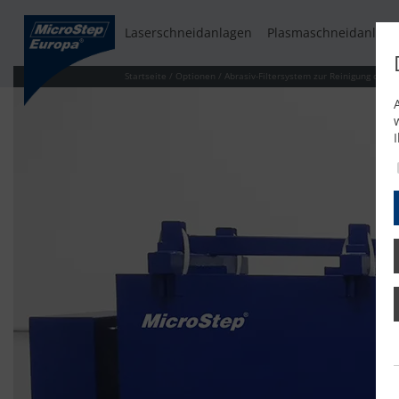
Laserschneidanlagen
Plasmaschneidanlage
Startseite
/
Optionen
/
Abrasiv-Filtersystem zur Reinigung des 