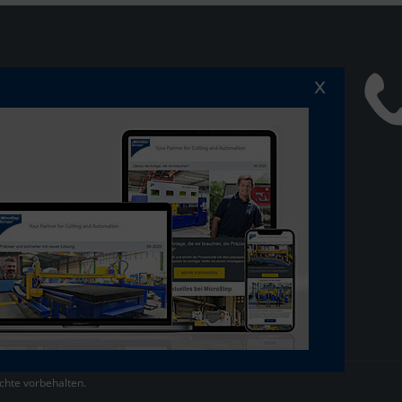
x
 dem Laufenden bleiben:
ServiceCenter
ewsletter abonnieren
Compliance
chte vorbehalten.