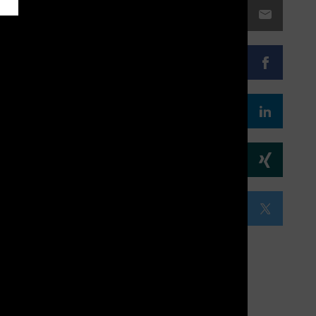
email
facebo
linked
xing
twitter