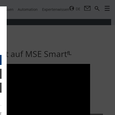
DE
pressen
Automation
Expertenwissen
zt auf MSE Smartᶠᴸ
z