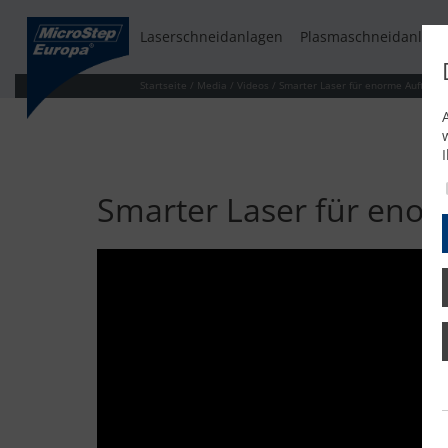
Laserschneidanlagen
Plasmaschneidanlage
Startseite
/
Media
/
Videos
/
Smarter Laser für enorme Auftrags
Smarter Laser für enor