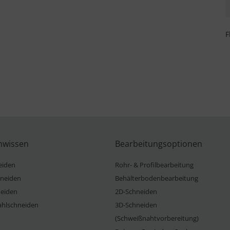
F
nwissen
Bearbeitungsoptionen
eiden
Rohr- & Profilbearbeitung
neiden
Behälterbodenbearbeitung
eiden
2D-Schneiden
ahlschneiden
3D-Schneiden
(Schweißnahtvorbereitung)