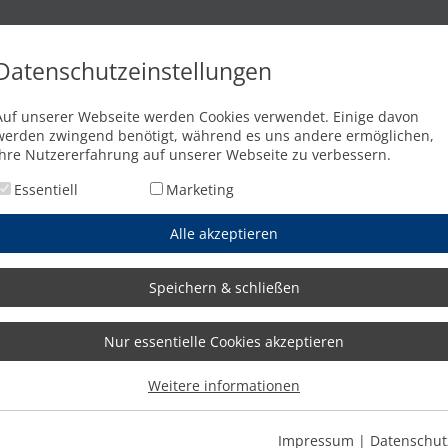
n
Brennschneidanlagen
Wasserstrahlschneidanlagen
Abkant
Datenschutzeinstellungen
mengen I GEHA setzt auf MSE Smartᶠᴸ
Auf unserer Webseite werden Cookies verwendet. Einige davon
werden zwingend benötigt, während es uns andere ermöglichen,
Ihre Nutzererfahrung auf unserer Webseite zu verbessern.
Essentiell
Marketing
me Auftragsmengen I GEHA set
Alle akzeptieren
Speichern & schließen
Nur essentielle Cookies akzeptieren
Weitere informationen
Impressum
|
Datenschut