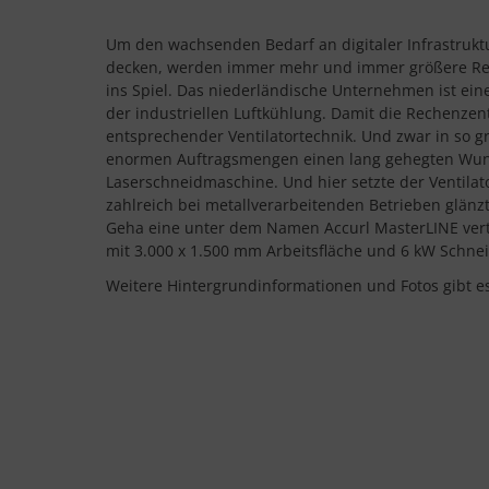
Um den wachsenden Bedarf an digitaler Infrastruktur
decken, werden immer mehr und immer größere Rec
ins Spiel. Das niederländische Unternehmen ist ein
der industriellen Luftkühlung. Damit die Rechenzent
entsprechender Ventilatortechnik. Und zwar in so g
enormen Auftragsmengen einen lang gehegten Wunsc
Laserschneidmaschine. Und hier setzte der Ventilat
zahlreich bei metallverarbeitenden Betrieben glänzt.
Geha eine unter dem Namen Accurl MasterLINE vertr
mit 3.000 x 1.500 mm Arbeitsfläche und 6 kW Schnei
Weitere Hintergrundinformationen und Fotos gibt e