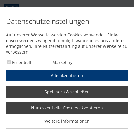
DE
Datenschutzeinstellungen
Kontakt
Auf unserer Webseite werden Cookies verwendet. Einige
davon werden zwingend benötigt, während es uns andere
Startseite
/
Media
/
News
/
Zeit sparen, Kosten senken, Kapazitäten erhöhen: Stahlbauer 
ermöglichen, Ihre Nutzererfahrung auf unserer Webseite zu
verbessern.
Essentiell
Marketing
Alle akzeptieren
Speichern & schließen
Nur essentielle Cookies akzeptieren
Zeit sparen, Kosten senken,
Weitere informationen
Kapazitäten erhöhen: