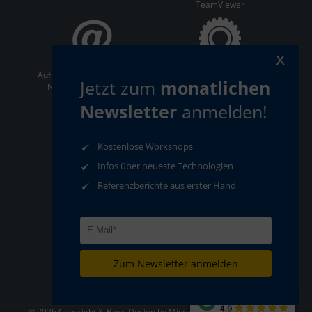
TeamViewer
x
Auf dem Laufenden bleiben:
ServiceCenter
Jetzt zum
monatlichen
Newsletter abonnieren
Newsletter
anmelden!
Kostenlose Workshops
AGB
Datenschutz
Infos über neueste Technologien
Impressum
Compliance
Referenzberichte aus erster Hand
Zum Newsletter anmelden
© 2026 Copyright & Page Design by MicroStep Europa - Alle