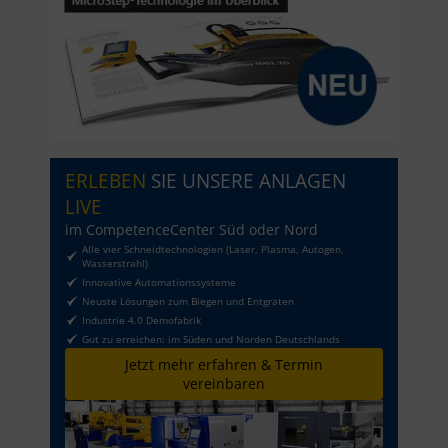
ERLEBEN
SIE UNSERE ANLAGEN
LIVE
im CompetenceCenter Süd oder Nord
Alle vier Schneidtechnologien (Laser, Plasma, Autogen,
Wasserstrahl)
Innovative Automationssysteme
Neuste Lösungen zum Biegen und Entgraten
Industrie 4.0 Demofabrik
Gut zu erreichen: im Süden und Norden Deutschlands
Jetzt mehr erfahren & Termin
vereinbaren