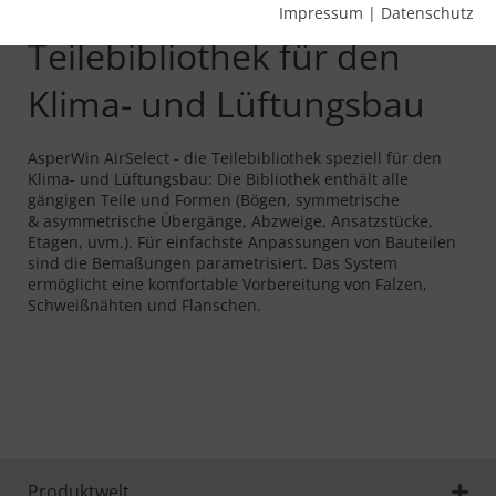
Umfangreiche
Impressum
|
Datenschutz
Teilebibliothek für den
Klima- und Lüftungsbau
AsperWin AirSelect - die Teilebibliothek speziell für den
Klima- und Lüftungsbau:
Die Bibliothek enthält alle
gängigen Teile und Formen (Bögen, symmetrische
& asymmetrische Übergänge, Abzweige, Ansatzstücke,
Etagen, uvm.). Für einfachste Anpassungen von Bauteilen
sind die Bemaßungen parametrisiert. Das System
ermöglicht eine komfortable Vorbereitung von Falzen,
Schweißnähten und Flanschen.
Produktwelt