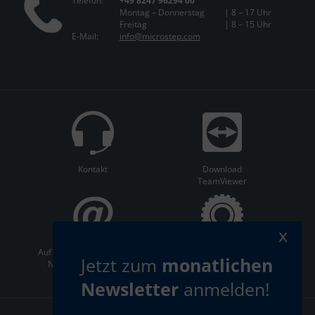
Telefon:
+49 8247 96294 00
Montag – Donnerstag
| 8 – 17 Uhr
Freitag
| 8 – 15 Uhr
E-Mail:
info@microstep.com
Kontakt
Download
TeamViewer
x
Auf dem Laufenden bleiben:
ServiceCenter
Jetzt zum
monatlichen
Newsletter abonnieren
Newsletter
anmelden!