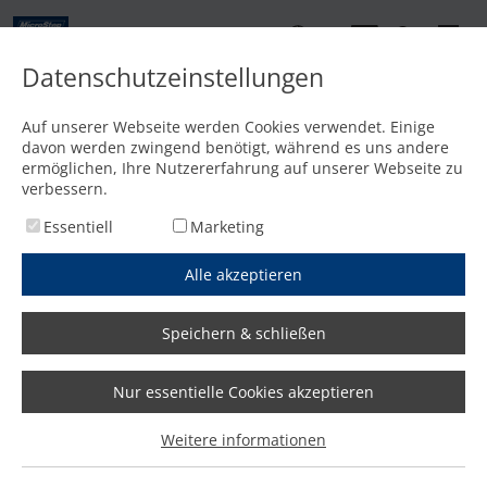
DE
Datenschutzeinstellungen
Kontakt
Auf unserer Webseite werden Cookies verwendet. Einige
davon werden zwingend benötigt, während es uns andere
Startseite
/
Features
/
Umfangreiche Teilebibliothek für den Klima- und Lüftungsbau
ermöglichen, Ihre Nutzererfahrung auf unserer Webseite zu
verbessern.
Essentiell
Marketing
Alle akzeptieren
Speichern & schließen
Nur essentielle Cookies akzeptieren
Weitere informationen