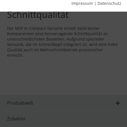
Hervorragende
Impressum
|
Datenschutz
Schnittqualität
Der MSF in Compact-Variante erzielt dank bester
Komponenten eine hervorragende Schnittqualität an
unterschiedlichsten Bauteilen. Aufgrund spezieller
Sensorik, die im Schneidkopf integriert ist, wird eine hohe
Qualität auch im Mehrschichtbetrieb prozessicher
erreicht.
Produktwelt
Zubehör