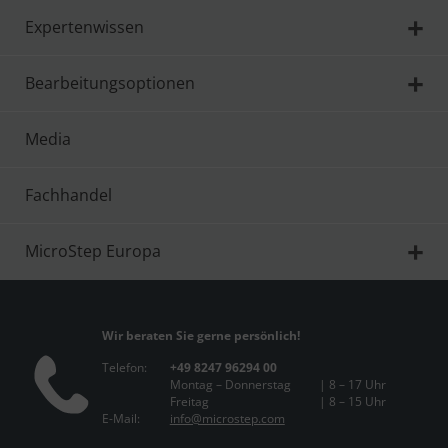
Expertenwissen
Bearbeitungsoptionen
Media
Fachhandel
MicroStep Europa
Wir beraten Sie gerne persönlich!
Telefon:
+49 8247 96294 00
Montag – Donnerstag
| 8 – 17 Uhr
Freitag
| 8 – 15 Uhr
E-Mail:
info@microstep.com