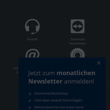
Kontakt
Download
TeamViewer
x
Auf dem Laufenden bleiben:
ServiceCenter
Jetzt zum
monatlichen
Newsletter abonnieren
Newsletter
anmelden!
Kostenlose Workshops
AGB
Datenschutz
Infos über neueste Technologien
Impressum
Compliance
Referenzberichte aus erster Hand