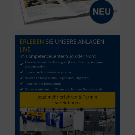
ERLEBEN
SIE UNSERE ANLAGEN
LIVE
im CompetenceCenter Süd oder Nord
Alle vier Schneidtechnologien (Laser, Plasma, Autogen,
Wasserstrahl)
Innovative Automationssysteme
Neuste Lösungen zum Biegen und Entgraten
Industrie 4.0 Demofabrik
Gut zu erreichen: im Süden und Norden Deutschlands
Jetzt mehr erfahren & Termin
vereinbaren