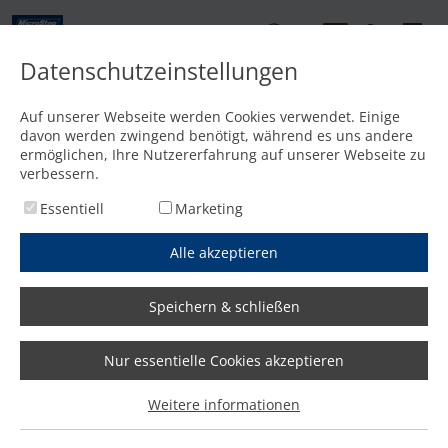
DE
Datenschutzeinstellungen
Startseite
/
Zubehör
/
Lagertechnik
/
Remmert SortFLEX
Auf unserer Webseite werden Cookies verwendet. Einige
Remmert SortFLEX
davon werden zwingend benötigt, während es uns andere
ermöglichen, Ihre Nutzererfahrung auf unserer Webseite zu
verbessern.
Essentiell
Marketing
Alle akzeptieren
Angebot anfordern
Wir antworten innerhalb eines Werktages!
Speichern & schließen
Nur essentielle Cookies akzeptieren
Remmert SortFLEX |
Weitere informationen
Materialhandling für