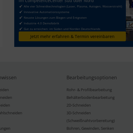
im CompetenceCenter Süd oder Nord
Alle vier Schneidtechnologien (Laser, Plasma, Autogen, Wasserstrahl)
Innovative Automationssysteme
Neuste Lösungen zum Biegen und Entgraten
Industrie 4.0 Demofabrik
Gut zu erreichen: im Süden und Norden Deutschlands
Jetzt mehr erfahren & Termin vereinbaren
nwissen
Bearbeitungsoptionen
eiden
Rohr- & Profilbearbeitung
neiden
Behälterbodenbearbeitung
eiden
2D-Schneiden
ahlschneiden
3D-Schneiden
(Schweißnahtvorbereitung)
ungen
Bohren, Gewinden, Senken