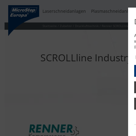
Laserschneidanlagen
Plasmaschneidanlage
Startseite
/
Zubehör
/
Drucklufttechnik
/
Renner SCROLLline Indu
SCROLLline Industry