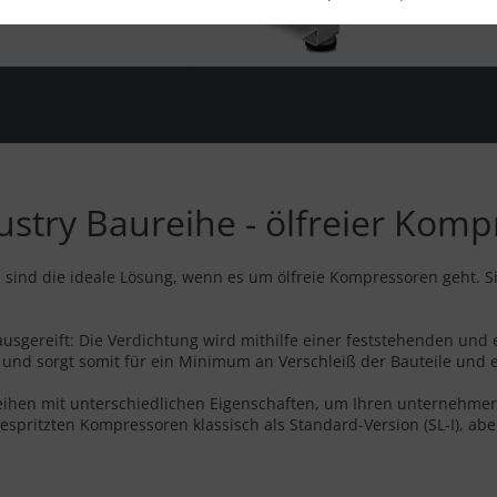
stry Baureihe - ölfreier Komp
ind die ideale Lösung, wenn es um ölfreie Kompressoren geht. Sie
usgereift: Die Verdichtung wird mithilfe einer feststehenden und e
en und sorgt somit für ein Minimum an Verschleiß der Bauteile und
ureihen mit unterschiedlichen Eigenschaften, um Ihren unternehm
spritzten Kompressoren klassisch als Standard-Version (SL-I), abe