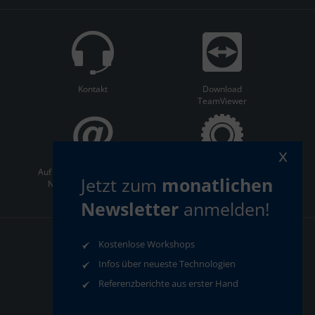
Kontakt
Download
TeamViewer
x
Auf dem Laufenden bleiben:
ServiceCenter
Jetzt zum
monatlichen
Newsletter abonnieren
Newsletter
anmelden!
Kostenlose Workshops
AGB
Datenschutz
Impressum
Compliance
Infos über neueste Technologien
Referenzberichte aus erster Hand