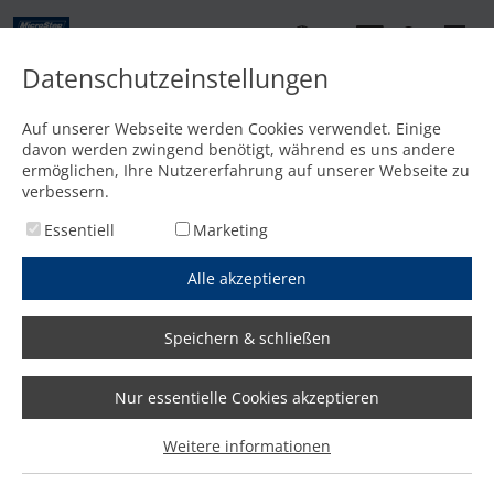
DE
Datenschutzeinstellungen
Startseite
/
Zubehör
/
Drucklufttechnik
/
Kaeser AIRCENTER 4
Auf unserer Webseite werden Cookies verwendet. Einige
Kaeser AIRCENTER 4
davon werden zwingend benötigt, während es uns andere
ermöglichen, Ihre Nutzererfahrung auf unserer Webseite zu
verbessern.
Essentiell
Marketing
Alle akzeptieren
Angebot anfordern
Wir antworten innerhalb eines Werktages!
Speichern & schließen
Nur essentielle Cookies akzeptieren
Kaeser AIRCENTER 4 –
Weitere informationen
Schraubenkompressor mit