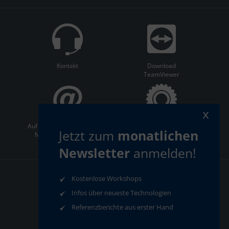
Kontakt
Download
TeamViewer
x
Auf dem Laufenden bleiben:
ServiceCenter
Jetzt zum
monatlichen
Newsletter abonnieren
Newsletter
anmelden!
Kostenlose Workshops
AGB
Datenschutz
Impressum
Compliance
Infos über neueste Technologien
Referenzberichte aus erster Hand