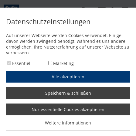
DE
Datenschutzeinstellungen
Startseite
/
Zubehör
/
Autogentechnik
/
GCE/IHT FIT+ two Autogenbrenner
Auf unserer Webseite werden Cookies verwendet. Einige
GCE/IHT FIT+ two
davon werden zwingend benötigt, während es uns andere
ermöglichen, Ihre Nutzererfahrung auf unserer Webseite zu
verbessern.
Essentiell
Marketing
Alle akzeptieren
Angebot anfordern
Wir antworten innerhalb eines Werktages!
Speichern & schließen
Nur essentielle Cookies akzeptieren
GCE/IHT FIT+ two: Autogen-
Weitere informationen
Maschinenbrenner mit