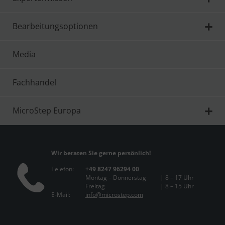
Bearbeitungsoptionen
Media
Fachhandel
MicroStep Europa
Wir beraten Sie gerne persönlich!
Telefon:
+49 8247 96294 00
Montag – Donnerstag
| 8 – 17 Uhr
Freitag
| 8 – 15 Uhr
E-Mail:
info@microstep.com