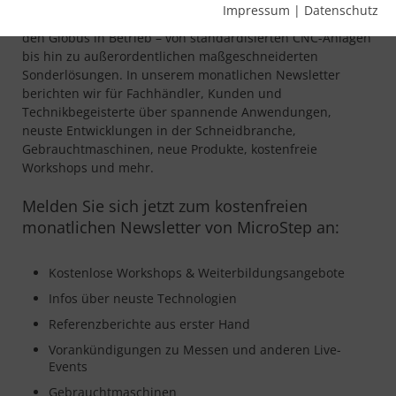
Impressum
|
Datenschutz
Woche für Woche gehen neue MicroStep-Anlagen rund um
den Globus in Betrieb – von standardisierten CNC-Anlagen
bis hin zu außerordentlichen maßgeschneiderten
Sonderlösungen. In unserem monatlichen Newsletter
berichten wir für Fachhändler, Kunden und
Technikbegeisterte über spannende Anwendungen,
neuste Entwicklungen in der Schneidbranche,
Gebrauchtmaschinen, neue Produkte, kostenfreie
Workshops und mehr.
Melden Sie sich jetzt zum kostenfreien
monatlichen Newsletter von MicroStep an:
Kostenlose Workshops & Weiterbildungsangebote
Infos über neuste Technologien
Referenzberichte aus erster Hand
Vorankündigungen zu Messen und anderen Live-
Events
Gebrauchtmaschinen