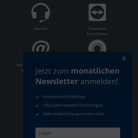
Kontakt
Download
TeamViewer
x
Auf dem Laufenden bleiben:
ServiceCenter
Jetzt zum
monatlichen
Newsletter abonnieren
Newsletter
anmelden!
Kostenlose Workshops
AGB
Datenschutz
Infos über neueste Technologien
Impressum
Compliance
Referenzberichte aus erster Hand