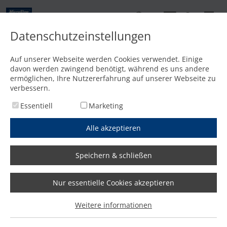
DE
Datenschutzeinstellungen
Kontakt
Auf unserer Webseite werden Cookies verwendet. Einige
davon werden zwingend benötigt, während es uns andere
Startseite
/
Newsletter
ermöglichen, Ihre Nutzererfahrung auf unserer Webseite zu
verbessern.
Essentiell
Marketing
Alle akzeptieren
Speichern & schließen
Jetzt kostenfrei anmelden und
Nur essentielle Cookies akzeptieren
Monat für Monat Infos aus
Weitere informationen
erster Hand erhalten