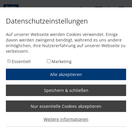
DE
Datenschutzeinstellungen
Kontakt
Auf unserer Webseite werden Cookies verwendet. Einige
davon werden zwingend benötigt, während es uns andere
Startseite
/
Media
/
Videos
/
OpenDay in Dorsten: Plasma-, Autogen-, Wasserstrahl- und L
ermöglichen, Ihre Nutzererfahrung auf unserer Webseite zu
verbessern.
Essentiell
Marketing
OpenDay in Dorsten: Plasma-,
Alle akzeptieren
Autogen-, Wasserstrahl- und
Speichern & schließen
Lasertechnologie geballt an
einem Tag
Nur essentielle Cookies akzeptieren
Weitere informationen