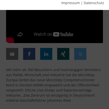
Impressum
|
Datenschutz
Mit mehr als 300 Besuchern und hochrangigen Vertretern
aus Politik, Wirtschaft und Industrie hat die MicroStep
Europa GmbH das neue MicroStep CompetenceCenter
Nord in Dorsten (NRW) eingeweiht und der Öffentlichkeit
vorgestellt. Etliche Live-Shows und Expertenvorträge
inklusive. „Das Zentrum ist einzigartig in Deutschland“,
erklärte Geschäftsführer Johannes Ried.