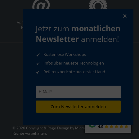
x
Auf dem Laufenden bleiben:
ServiceCenter
Jetzt zum
monatlichen
Newsletter abonnieren
Newsletter
anmelden!
Kostenlose Workshops
AGB
Datenschutz
Impressum
Compliance
Infos über neueste Technologien
Referenzberichte aus erster Hand
Zum Newsletter anmelden
© 2026 Copyright & Page Design by MicroStep Europa - Alle
Rechte vorbehalten.