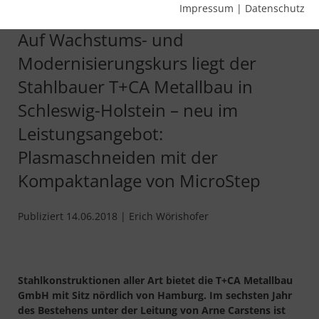
mehr vorstellen“
Impressum
|
Datenschutz
Auf Wachstums- und
Modernisierungskurs liegt der
Stahlbauer T+CA Metallbau in
Schleswig-Holstein – neu im
Leistungsangebot:
Plasmaschneiden mit der
Kompaktanlage von MicroStep
Publiziert 14.06.2018 | Erich Wörishofer
Stahlkonstruktionen aller Art bietet die T+CA Metallbau
GmbH mit Sitz nördlich von Hamburg. Im sechsten Jahr
des Bestehens unter der Leitung von Arne Carstens ist