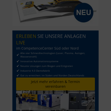
ERLEBEN
SIE UNSERE ANLAGEN
LIVE
im CompetenceCenter Süd oder Nord
Alle vier Schneidtechnologien (Laser, Plasma, Autogen,
Wasserstrahl)
Innovative Automationssysteme
Neuste Lösungen zum Biegen und Entgraten
Industrie 4.0 Demofabrik
Gut zu erreichen: im Süden und Norden Deutschlands
Jetzt mehr erfahren & Termin
vereinbaren