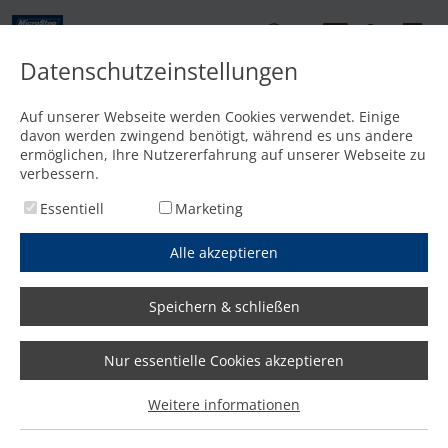
DE
Datenschutzeinstellungen
Kontakt
Auf unserer Webseite werden Cookies verwendet. Einige
davon werden zwingend benötigt, während es uns andere
Startseite
/
Media
/
News
/
„Ohne die Maschine können wir uns den Arbeitsalltag nicht me
ermöglichen, Ihre Nutzererfahrung auf unserer Webseite zu
verbessern.
Essentiell
Marketing
Alle akzeptieren
Speichern & schließen
Nur essentielle Cookies akzeptieren
„Ohne die Maschine können
Weitere informationen
wir uns den Arbeitsalltag nicht