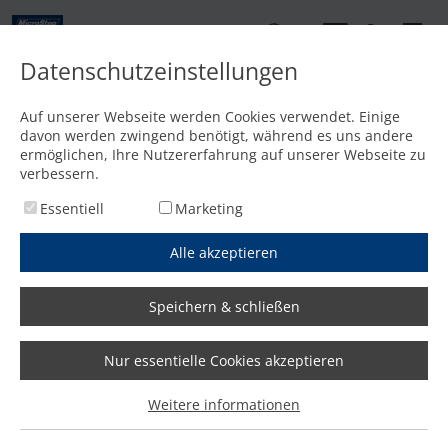
DE
Datenschutzeinstellungen
Kontakt
Auf unserer Webseite werden Cookies verwendet. Einige
davon werden zwingend benötigt, während es uns andere
Startseite
/
Media
/
News
/
Weltweit gefragter Baumaschinenhersteller verdreifacht Effiz
ermöglichen, Ihre Nutzererfahrung auf unserer Webseite zu
verbessern.
Essentiell
Marketing
Alle akzeptieren
Speichern & schließen
Nur essentielle Cookies akzeptieren
Weltweit gefragter
Weitere informationen
Baumaschinenhersteller