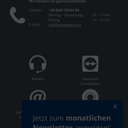
Wir beraten Sie gerne persönlich!
Telefon:
+49 8247 96294 00
Montag – Donnerstag
| 8 – 17 Uhr
Freitag
| 8 – 15 Uhr
E-Mail:
info@microstep.com
Kontakt
Download
TeamViewer
x
Auf dem Laufenden bleiben:
ServiceCenter
Jetzt zum
monatlichen
Newsletter abonnieren
Newsletter
anmelden!