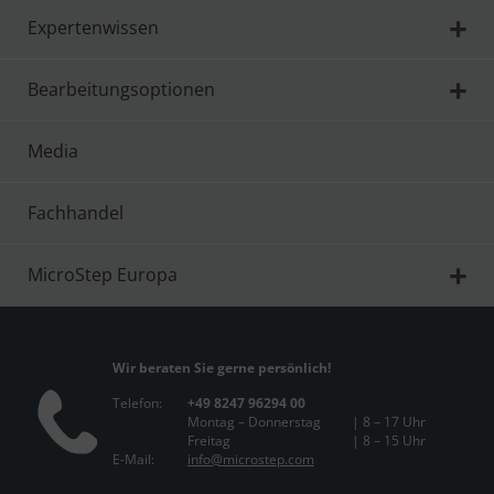
Expertenwissen
Bearbeitungsoptionen
Media
Fachhandel
MicroStep Europa
Wir beraten Sie gerne persönlich!
Telefon:
+49 8247 96294 00
Montag – Donnerstag
| 8 – 17 Uhr
Freitag
| 8 – 15 Uhr
E-Mail:
info@microstep.com