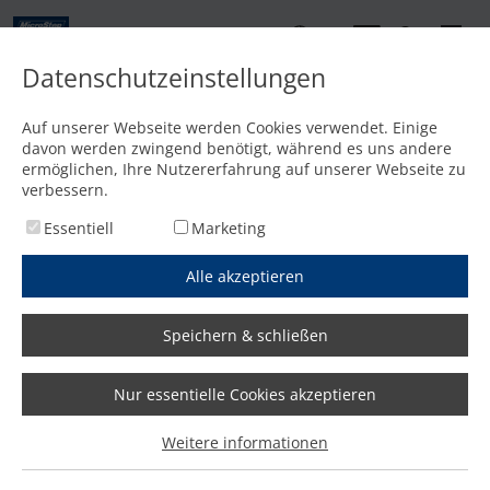
DE
Datenschutzeinstellungen
Kontakt
Auf unserer Webseite werden Cookies verwendet. Einige
davon werden zwingend benötigt, während es uns andere
Startseite
/
Media
/
News
/
"Wichtigstes Glied des Herstellungsprozesses"
ermöglichen, Ihre Nutzererfahrung auf unserer Webseite zu
verbessern.
Essentiell
Marketing
Alle akzeptieren
Speichern & schließen
Nur essentielle Cookies akzeptieren
"Wichtigstes Glied des
Weitere informationen
Herstellungsprozesses"