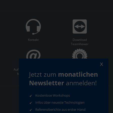
Kontakt
Download
TeamViewer
x
Auf dem Laufenden bleiben:
ServiceCenter
Jetzt zum
monatlichen
Newsletter abonnieren
Newsletter
anmelden!
Kostenlose Workshops
AGB
Datenschutz
Infos über neueste Technologien
Impressum
Compliance
Referenzberichte aus erster Hand