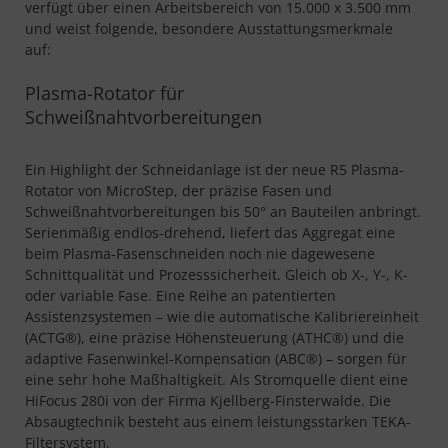
verfügt über einen Arbeitsbereich von 15.000 x 3.500 mm
und weist folgende, besondere Ausstattungsmerkmale
auf:
Plasma-Rotator für
Schweißnahtvorbereitungen
Ein Highlight der Schneidanlage ist der neue R5 Plasma-
Rotator von MicroStep, der präzise Fasen und
Schweißnahtvorbereitungen bis 50° an Bauteilen anbringt.
Serienmäßig endlos-drehend, liefert das Aggregat eine
beim Plasma-Fasenschneiden noch nie dagewesene
Schnittqualität und Prozesssicherheit. Gleich ob X-, Y-, K-
oder variable Fase. Eine Reihe an patentierten
Assistenzsystemen – wie die automatische Kalibriereinheit
(ACTG®), eine präzise Höhensteuerung (ATHC®) und die
adaptive Fasenwinkel-Kompensation (ABC®) – sorgen für
eine sehr hohe Maßhaltigkeit. Als Stromquelle dient eine
HiFocus 280i von der Firma Kjellberg-Finsterwalde. Die
Absaugtechnik besteht aus einem leistungsstarken TEKA-
Filtersystem.