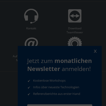
Kontakt
Download
TeamViewer
x
Auf dem Laufenden bleiben:
ServiceCenter
Jetzt zum
monatlichen
Newsletter abonnieren
Newsletter
anmelden!
Kostenlose Workshops
AGB
Datenschutz
Impressum
Compliance
Infos über neueste Technologien
Referenzberichte aus erster Hand