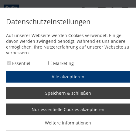
DE
Datenschutzeinstellungen
Kontakt
Auf unserer Webseite werden Cookies verwendet. Einige
davon werden zwingend benötigt, während es uns andere
Startseite
/
Media
/
News
/
Positives Fazit der MicroStep DealerDays 2016
ermöglichen, Ihre Nutzererfahrung auf unserer Webseite zu
verbessern.
Essentiell
Marketing
Alle akzeptieren
Speichern & schließen
Nur essentielle Cookies akzeptieren
Positives Fazit der MicroStep
Weitere informationen
DealerDays 2016