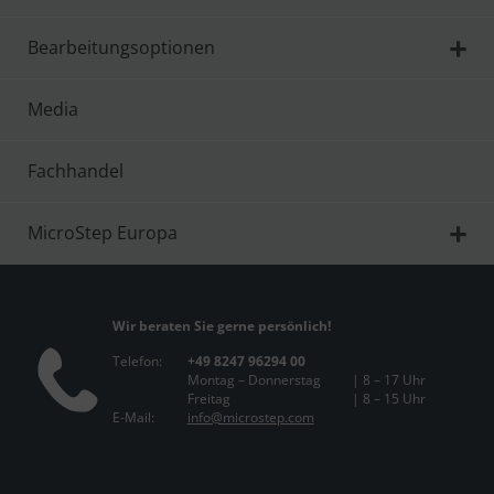
Bearbeitungsoptionen
Media
Fachhandel
MicroStep Europa
Wir beraten Sie gerne persönlich!
Telefon:
+49 8247 96294 00
Montag – Donnerstag
| 8 – 17 Uhr
Freitag
| 8 – 15 Uhr
E-Mail:
info@microstep.com