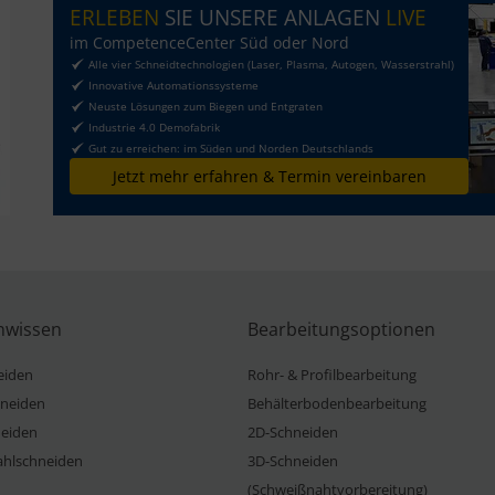
ERLEBEN
SIE UNSERE ANLAGEN
LIVE
im CompetenceCenter Süd oder Nord
Alle vier Schneidtechnologien (Laser, Plasma, Autogen, Wasserstrahl)
Innovative Automationssysteme
Neuste Lösungen zum Biegen und Entgraten
Industrie 4.0 Demofabrik
Gut zu erreichen: im Süden und Norden Deutschlands
Jetzt mehr erfahren & Termin vereinbaren
nwissen
Bearbeitungsoptionen
eiden
Rohr- & Profilbearbeitung
neiden
Behälterbodenbearbeitung
eiden
2D-Schneiden
ahlschneiden
3D-Schneiden
(Schweißnahtvorbereitung)