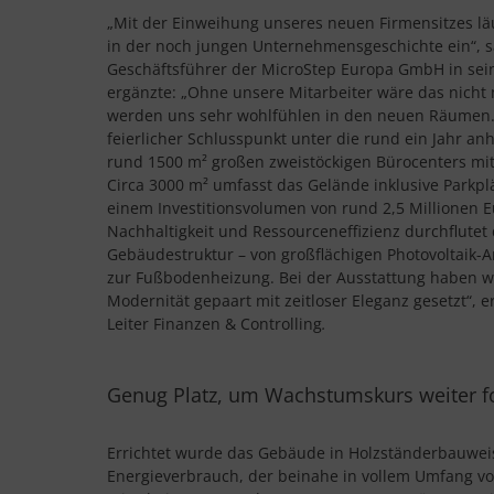
„Mit der Einweihung unseres neuen Firmensitzes lä
in der noch jungen Unternehmensgeschichte ein“, sa
Geschäftsführer der MicroStep Europa GmbH in sei
ergänzte: „Ohne unsere Mitarbeiter wäre das nicht
werden uns sehr wohlfühlen in den neuen Räumen.“
feierlicher Schlusspunkt unter die rund ein Jahr a
rund 1500 m² großen zweistöckigen Bürocenters mit
Circa 3000 m² umfasst das Gelände inklusive Parkp
einem Investitionsvolumen von rund 2,5 Millionen 
Nachhaltigkeit und Ressourceneffizienz durchflutet
Gebäudestruktur – von großflächigen Photovoltaik-
zur Fußbodenheizung. Bei der Ausstattung haben w
Modernität gepaart mit zeitloser Eleganz gesetzt“, e
Leiter Finanzen & Controlling
.
Genug Platz, um Wachstumskurs weiter f
Errichtet wurde das Gebäude in Holzständerbauwei
Energieverbrauch, der beinahe in vollem Umfang vo