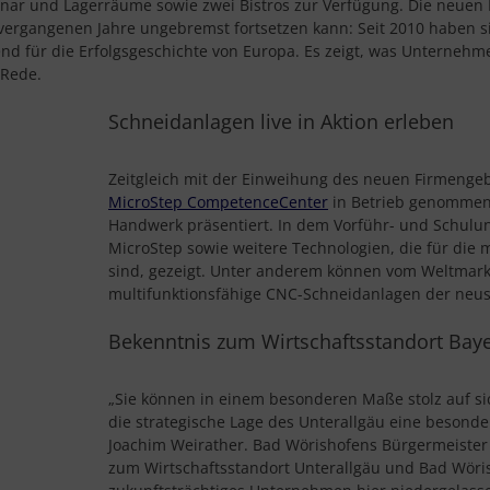
nar und Lagerräume sowie zwei Bistros zur Verfügung. Die neuen 
rgangenen Jahre ungebremst fortsetzen kann: Seit 2010 haben si
nd für die Erfolgsgeschichte von Europa. Es zeigt, was Unternehme
 Rede.
Schneidanlagen live in Aktion erleben
Zeitgleich mit der Einweihung des neuen Firmenge
MicroStep CompetenceCenter
in Betrieb genommen 
Handwerk präsentiert. In dem Vorführ- und Schul
MicroStep sowie weitere Technologien, die für die
sind, gezeigt. Unter anderem können vom Weltmark
multifunktionsfähige CNC-Schneidanlagen der neust
Bekenntnis zum Wirtschaftsstandort Bay
„Sie können in einem besonderen Maße stolz auf sic
die strategische Lage des Unterallgäu eine besonder
Joachim Weirather. Bad Wörishofens Bürgermeister 
zum Wirtschaftsstandort Unterallgäu und Bad Wörish