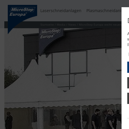
Laserschneidanlagen
Plasmaschneidanlage
Startseite
/
Media
/
News
/
MicroStep Europa weiht neuen Firme