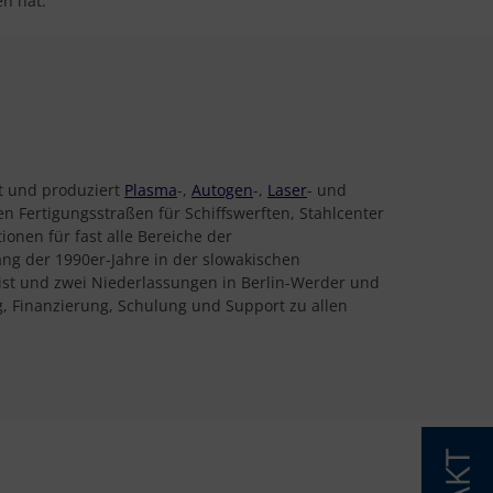
n hat.“
t und produziert
Plasma
-,
Autogen
-,
Laser
- und
 Fertigungsstraßen für Schiffswerften, Stahlcenter
onen für fast alle Bereiche der
ng der 1990er-Jahre in der slowakischen
 ist und zwei Niederlassungen in Berlin-Werder und
, Finanzierung, Schulung und Support zu allen