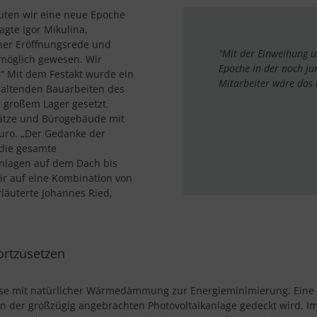
uten wir eine neue Epoche
gte Igor Mikulina,
ner Eröffnungsrede und
Mit der Einweihung u
 möglich gewesen. Wir
Epoche in der noch j
 Mit dem Festakt wurde ein
Mitarbeiter wäre das 
nhaltenden Bauarbeiten des
 großem Lager gesetzt.
lätze und Bürogebäude mit
Euro. „Der Gedanke der
 die gesamte
Anlagen auf dem Dach bis
ir auf eine Kombination von
rläuterte Johannes Ried,
ortzusetzen
se mit natürlicher Wärmedämmung zur Energieminimierung. Eine i
n der großzügig angebrachten Photovoltaikanlage gedeckt wird. Im