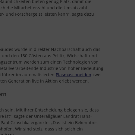
Räumlichkeiten bieten genug Platz, damit die
ch die Mitarbeiterzahl und die Umsatzzahl
r- und Forschergeist leisten kann“, sagte dazu
bäudes wurde in direkter Nachbarschaft auch das
und den 150 Gästen aus Politik, Wirtschaft und
ungszentrum werden zum einen Technologien von
 metallverarbeitende Industrie von hoher Bedeutung
tführer im automatisierten
Plasmaschneiden
zwei
en Generation live in Aktion erlebt werden.
ern
h sein. Mit ihrer Entscheidung belegen sie, dass
e ist“, sagte der Unterallgäuer Landrat Hans-
Paul Gruschka ergänzte: „Das ist ein Bekenntnis
ofen. Wir sind stolz, dass sich solch ein