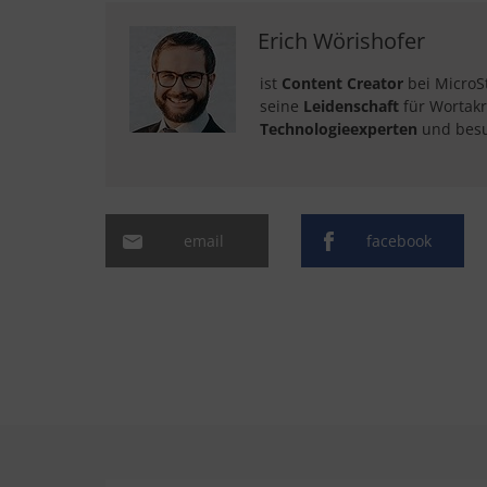
Erich Wörishofer
ist
Content Creator
bei MicroS
seine
Leidenschaft
für Wortakr
Technologieexperten
und besu
email
facebook