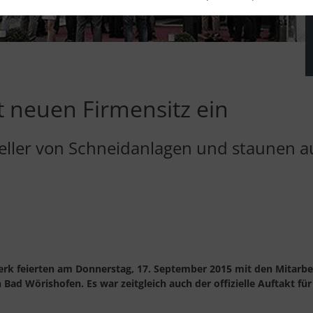
 neuen Firmensitz ein
teller von Schneidanlagen und staunen a
erk feierten am Donnerstag, 17. September 2015 mit den Mitarb
ad Wörishofen. Es war zeitgleich auch der offizielle Auftakt f