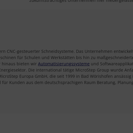
zukunftsträchtiges Unternehmen hier niedergelasse
llern CNC-gesteuerter Schneidsysteme. Das Unternehmen entwickel
chinen für Schulen und Werkstätten bis hin zu maßgeschneiderten
r hinaus bieten wir
Automatisierungssysteme
und Softwareapplikati
ergiesektor. Die international tätige MicroStep Group wurde Anfa
 MicroStep Europa GmbH, die seit 1999 in Bad Wörishofen ansässig
iell für Kunden aus dem deutschsprachigen Raum Beratung, Planung