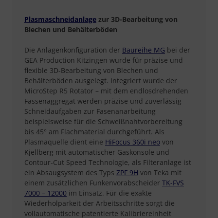
Plasmaschneidanlage
zur 3D-Bearbeitung von
Blechen und Behälterböden
Die Anlagenkonfiguration der
Baureihe MG
bei der
GEA Production Kitzingen wurde für präzise und
flexible 3D-Bearbeitung von Blechen und
Behälterböden ausgelegt. Integriert wurde der
MicroStep R5 Rotator – mit dem endlosdrehenden
Fassenaggregat werden präzise und zuverlässig
Schneidaufgaben zur Fasenanarbeitung
beispielsweise für die Schweißnahtvorbereitung
bis 45° am Flachmaterial durchgeführt. Als
Plasmaquelle dient eine
HiFocus 360i neo
von
Kjellberg mit automatischer Gaskonsole und
Contour-Cut Speed Technologie, als Filteranlage ist
ein Absaugsystem des Typs
ZPF 9H
von Teka mit
einem zusätzlichen Funkenvorabscheider
TK-FVS
7000 – 12000
im Einsatz. Für die exakte
Wiederholparkeit der Arbeitsschritte sorgt die
vollautomatische patentierte Kalibriereinheit