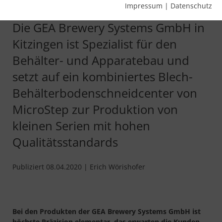
reduziert
Impressum
|
Datenschutz
Die GEA Brewery Systems GmbH in
Kitzingen ist Spezialist für den
Behälter- und Apparatebau und
setzt auf ein kombiniertes Blech-
Behälterbodenschneidcenter von
MicroStep zur Produktion von
kleinen Serien mit hohen
Qualitätsstandards
Publiziert 08.04.2020 | Erich Wörishofer
Bei den Produkten der GEA Brewery Systems GmbH ist
höchste Präzision elementar, das erwarten die Kunden