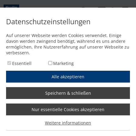
DE
Datenschutzeinstellungen
Kontakt
Auf unserer Webseite werden Cookies verwendet. Einige
davon werden zwingend benötigt, während es uns andere
Startseite
/
Media
/
News
/
Durchlaufzeit von eineinhalb Wochen auf einen Tag reduziert
ermöglichen, Ihre Nutzererfahrung auf unserer Webseite zu
verbessern.
Essentiell
Marketing
Alle akzeptieren
Speichern & schließen
Nur essentielle Cookies akzeptieren
Durchlaufzeit von eineinhalb
Weitere informationen
Wochen auf einen Tag