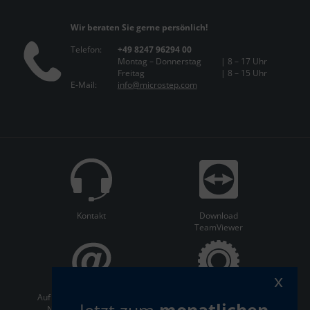
Wir beraten Sie gerne persönlich!
Telefon:
+49 8247 96294 00
Montag – Donnerstag
| 8 – 17 Uhr
Freitag
| 8 – 15 Uhr
E-Mail:
info@microstep.com
Kontakt
Download
TeamViewer
x
Auf dem Laufenden bleiben:
ServiceCenter
Newsletter abonnieren