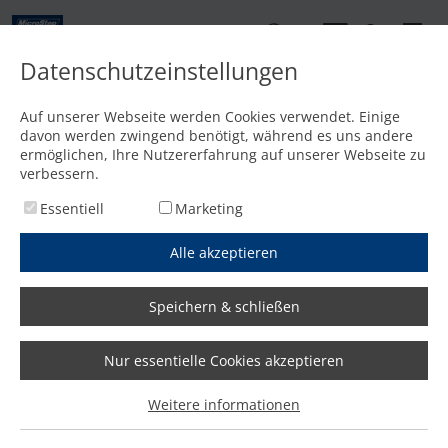
DE
Datenschutzeinstellungen
Kontakt
Auf unserer Webseite werden Cookies verwendet. Einige
davon werden zwingend benötigt, während es uns andere
Startseite
/
Media
/
News
/
Wirtschaftsdelegation besucht MicroStep
ermöglichen, Ihre Nutzererfahrung auf unserer Webseite zu
verbessern.
Essentiell
Marketing
Alle akzeptieren
Speichern & schließen
Nur essentielle Cookies akzeptieren
Wirtschaftsdelegation besucht
Weitere informationen
MicroStep