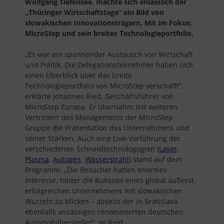
Wolfgang Tiefensee, machte sich anlässlich der
„Thüringer Wirtschaftstage“ ein Bild von
slowakischen Innovationsträgern. Mit im Fokus:
MicroStep und sein breites Technologieportfolio.
„Es war ein spannender Austausch von Wirtschaft
und Politik. Die Delegationsteilnehmer haben sich
einen Überblick über das breite
Technologieportfolio von MicroStep verschafft“,
erklärte Johannes Ried, Geschäftsführer von
MicroStep Europa. Er übernahm mit weiteren
Vertretern des Managements der MicroStep
Gruppe die Präsentation des Unternehmens und
seiner Stärken. Auch eine Live-Vorführung der
verschiedenen Schneidtechnologogien (
Laser
,
Plasma
,
Autogen
,
Wasserstrahl
) stand auf dem
Programm. „Die Besucher hatten enormes
Interesse, hinter die Kulissen eines global äußerst
erfolgreichen Unternehmens mit slowakischen
Wurzeln zu blicken – abseits der in Bratislava
ebenfalls ansässigen renommierten deutschen
Automobilhersteller“, so Ried.