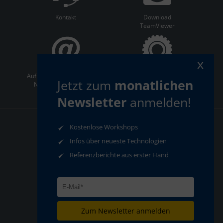
Kontakt
Download
TeamViewer
x
Auf dem Laufenden bleiben:
ServiceCenter
Jetzt zum
monatlichen
Newsletter abonnieren
Newsletter
anmelden!
Kostenlose Workshops
AGB
Datenschutz
Impressum
Compliance
Infos über neueste Technologien
Referenzberichte aus erster Hand
Zum Newsletter anmelden