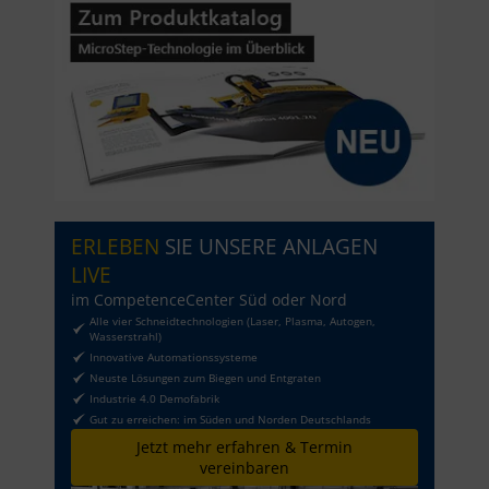
ERLEBEN
SIE UNSERE ANLAGEN
LIVE
im CompetenceCenter Süd oder Nord
Alle vier Schneidtechnologien (Laser, Plasma, Autogen,
Wasserstrahl)
Innovative Automationssysteme
Neuste Lösungen zum Biegen und Entgraten
Industrie 4.0 Demofabrik
Gut zu erreichen: im Süden und Norden Deutschlands
Jetzt mehr erfahren & Termin
vereinbaren