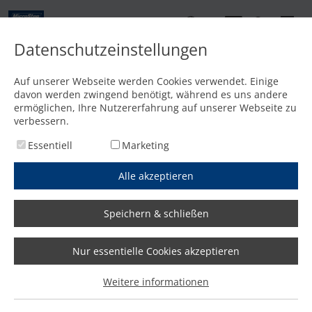
DE
Datenschutzeinstellungen
Kontakt
Auf unserer Webseite werden Cookies verwendet. Einige
davon werden zwingend benötigt, während es uns andere
Startseite
/
Media
/
News
/
Individuelle Roboterlösungen von MicroStep gefragt
ermöglichen, Ihre Nutzererfahrung auf unserer Webseite zu
verbessern.
Essentiell
Marketing
Alle akzeptieren
Speichern & schließen
Nur essentielle Cookies akzeptieren
Individuelle Roboterlösungen
Weitere informationen
von MicroStep gefragt