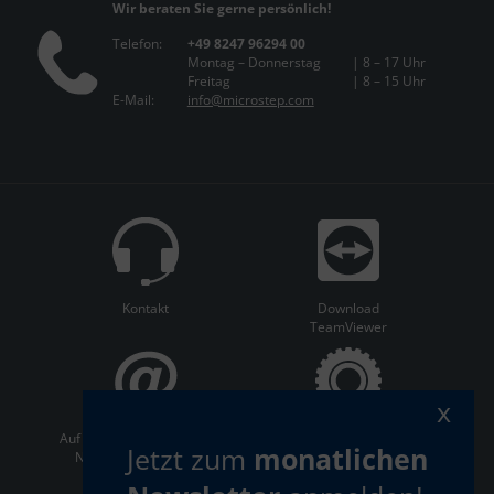
Wir beraten Sie gerne persönlich!
Telefon:
+49 8247 96294 00
Montag – Donnerstag
| 8 – 17 Uhr
Freitag
| 8 – 15 Uhr
E-Mail:
info@microstep.com
Kontakt
Download
TeamViewer
x
Auf dem Laufenden bleiben:
ServiceCenter
Jetzt zum
monatlichen
Newsletter abonnieren