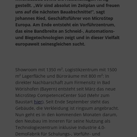
gestellt. „Wir sind absolut im Zeitplan und freuen
uns auf die nächsten Bauabschnitte!“, sagt
Johannes Ried, Geschäftsführer von MicroStep
Europa. Am Ende entsteht ein Vorführzentrum,
das eine Bandbreite an Schneid-, Automations-
und Biegetechnologien zeigt und in dieser Vielfalt
europaweit seinesgleichen sucht.
Showroom mit 1350 m², Logistikzentrum mit 1500
m² Lagerfläche und Büroräume mit 800 m²: In
direkter Nachbarschaft zum Firmensitz in Bad
Wörishofen (Bayern) entsteht seit März das neue
MicroStep CompetenceCenter Süd (Mehr zum
Baustart
hier
). Seit Ende September steht das
Gebäude, die Verkleidung ist ringsum angebracht.
Nun geht es in den kommenden Monaten darum,
den Neubau im Inneren für seine Nutzung als
Technologiezentrum inklusive Industrie 4.0-
DemoFabrik für Schulungs-, Vorführ- und