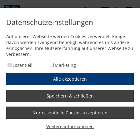
DE
Datenschutzeinstellungen
Kontakt
Auf unserer Webseite werden Cookies verwendet. Einige
davon werden zwingend benötigt, während es uns andere
Startseite
/
Media
/
News
/
„Wir sind absolut im Zeitplan und freuen uns auf die nächsten
ermöglichen, Ihre Nutzererfahrung auf unserer Webseite zu
verbessern.
Essentiell
Marketing
Alle akzeptieren
Speichern & schließen
Nur essentielle Cookies akzeptieren
„Wir sind absolut im Zeitplan
Weitere informationen
und freuen uns auf die