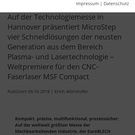
Alleskönner
Impressum
|
Datenschutz
Auf der Technologiemesse in
Hannover präsentiert MicroStep
vier Schneidlösungen der neusten
Generation aus dem Bereich
Plasma- und Lasertechnologie –
Weltpremiere für den CNC-
Faserlaser MSF Compact
Publiziert 09.10.2018 | Erich Wörishofer
Kompakt, präzise, multifunktional, prozesssicher:
Auf der weltweit größten Messe der
blechbearbeitenden Industrie, der EuroBLECH