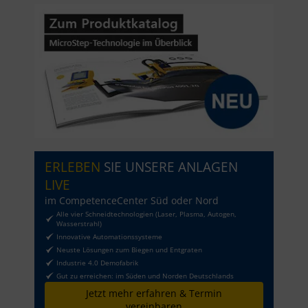
ERLEBEN
SIE UNSERE ANLAGEN
LIVE
im CompetenceCenter Süd oder Nord
Alle vier Schneidtechnologien (Laser, Plasma, Autogen,
Wasserstrahl)
Innovative Automationssysteme
Neuste Lösungen zum Biegen und Entgraten
Industrie 4.0 Demofabrik
Gut zu erreichen: im Süden und Norden Deutschlands
Jetzt mehr erfahren & Termin
vereinbaren