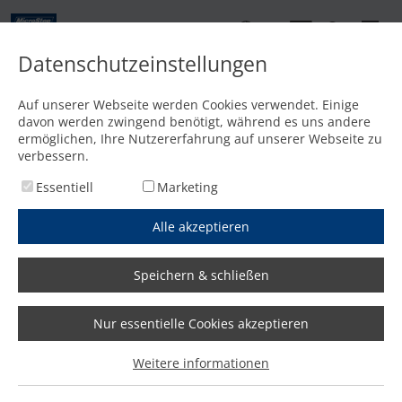
DE
Datenschutzeinstellungen
Kontakt
Auf unserer Webseite werden Cookies verwendet. Einige
davon werden zwingend benötigt, während es uns andere
Startseite
/
Media
/
News
/
EuroBLECH 2018: Vom Raumwunder zum Alleskönner
ermöglichen, Ihre Nutzererfahrung auf unserer Webseite zu
verbessern.
Essentiell
Marketing
Alle akzeptieren
Speichern & schließen
Nur essentielle Cookies akzeptieren
EuroBLECH 2018: Vom
Weitere informationen
Raumwunder zum