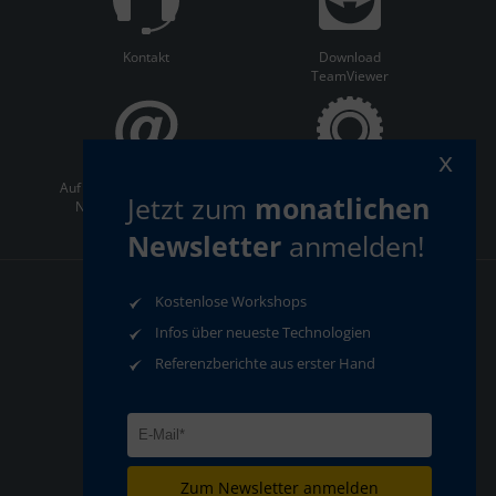
Kontakt
Download
TeamViewer
x
Auf dem Laufenden bleiben:
ServiceCenter
Jetzt zum
monatlichen
Newsletter abonnieren
Newsletter
anmelden!
Kostenlose Workshops
AGB
Datenschutz
Impressum
Compliance
Infos über neueste Technologien
Referenzberichte aus erster Hand
Zum Newsletter anmelden