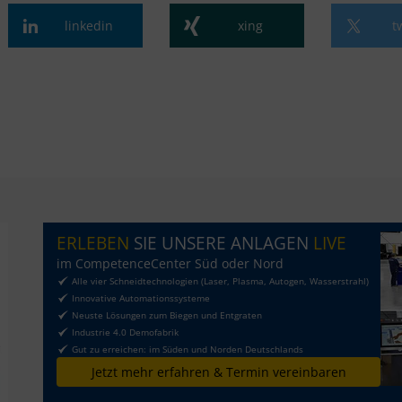
linkedin
xing
t
ERLEBEN
SIE UNSERE ANLAGEN
LIVE
im CompetenceCenter Süd oder Nord
Alle vier Schneidtechnologien (Laser, Plasma, Autogen, Wasserstrahl)
Innovative Automationssysteme
Neuste Lösungen zum Biegen und Entgraten
Industrie 4.0 Demofabrik
Gut zu erreichen: im Süden und Norden Deutschlands
Jetzt mehr erfahren & Termin vereinbaren