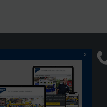
x
 dem Laufenden bleiben:
ServiceCenter
ewsletter abonnieren
Compliance