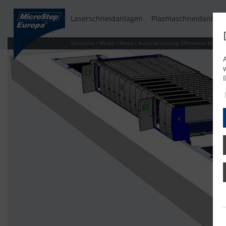
Laserschneidanlagen
Plasmaschneidanlage
Startseite
/
Media
/
News
/
Automatisierung: Effizientes Mater