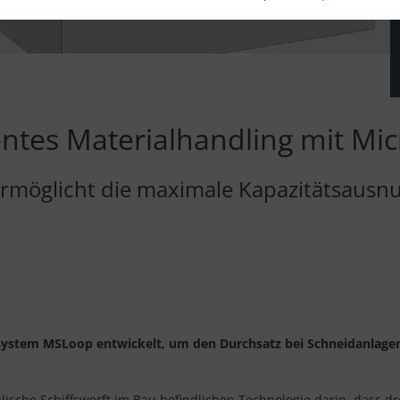
ientes Materialhandling mit M
rmöglicht die maximale Kapazitätsausn
system MSLoop entwickelt, um den Durchsatz bei Schneidanlagen 
alische Schiffswerft im Bau befindlichen Technologie darin, dass dr