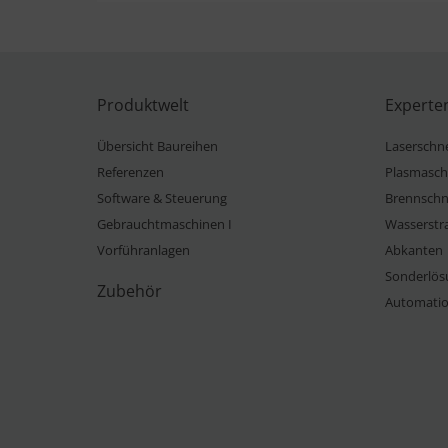
Produktwelt
Experte
Übersicht Baureihen
Laserschn
Referenzen
Plasmasch
Software & Steuerung
Brennschn
Gebrauchtmaschinen I
Wasserstr
Vorführanlagen
Abkanten
Sonderlös
Zubehör
Automati