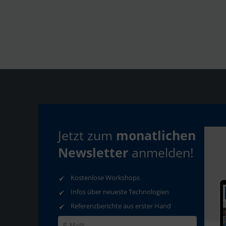
Jetzt zum
monatlichen
Newsletter
anmelden!
Kontakt
Download
Auf
TeamViewer
N
Kostenlose Workshops
Infos über neueste Technologien
Referenzberichte aus erster Hand
AGB
Datenschutz
Impressum