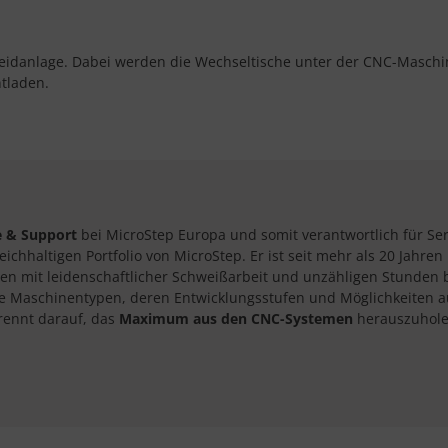
eidanlage. Dabei werden die Wechseltische unter der CNC-Maschi
tladen.
e & Support
bei MicroStep Europa und somit verantwortlich für Ser
hhaltigen Portfolio von MicroStep. Er ist seit mehr als 20 Jahre
en mit leidenschaftlicher Schweißarbeit und unzähligen Stunden 
e Maschinentypen, deren Entwicklungsstufen und Möglichkeiten aus
rennt darauf, das
Maximum aus den CNC-Systemen
herauszuhole