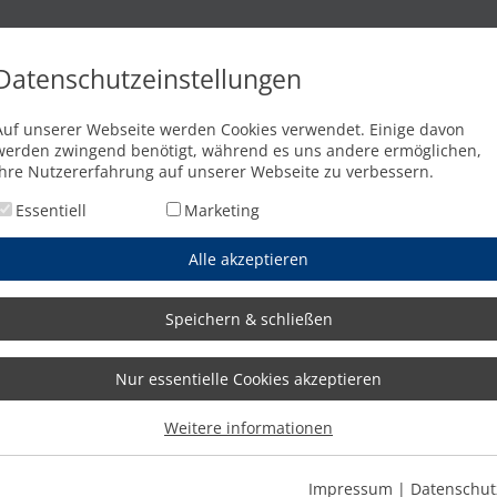
n
Brennschneidanlagen
Wasserstrahlschneidanlagen
Abkant
Datenschutzeinstellungen
ialhandling mit MicroStep MSLoop
Auf unserer Webseite werden Cookies verwendet. Einige davon
werden zwingend benötigt, während es uns andere ermöglichen,
Ihre Nutzererfahrung auf unserer Webseite zu verbessern.
Essentiell
Marketing
Alle akzeptieren
Speichern & schließen
Nur essentielle Cookies akzeptieren
Weitere informationen
Impressum
|
Datenschut