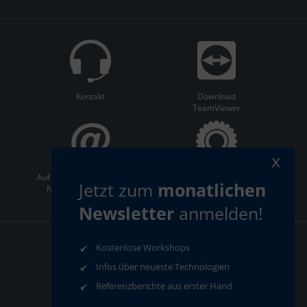
Kontakt
Download
TeamViewer
x
Auf dem Laufenden bleiben:
ServiceCenter
Jetzt zum
monatlichen
Newsletter abonnieren
Newsletter
anmelden!
Kostenlose Workshops
AGB
Datenschutz
Infos über neueste Technologien
Impressum
Compliance
Referenzberichte aus erster Hand