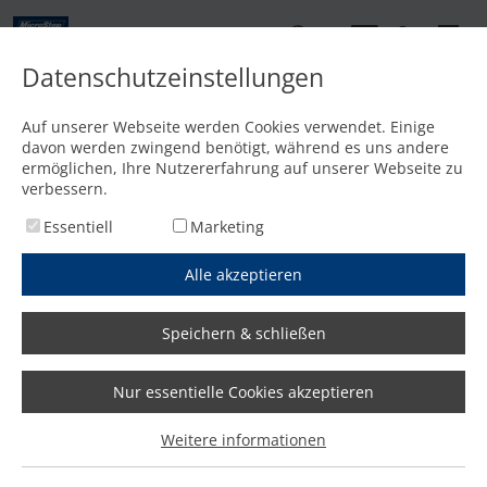
DE
Datenschutzeinstellungen
Kontakt
Auf unserer Webseite werden Cookies verwendet. Einige
davon werden zwingend benötigt, während es uns andere
Startseite
/
Features
/
Presskraft: Breites Spektrum abgedeckt
ermöglichen, Ihre Nutzererfahrung auf unserer Webseite zu
verbessern.
Essentiell
Marketing
Alle akzeptieren
Speichern & schließen
Nur essentielle Cookies akzeptieren
Weitere informationen