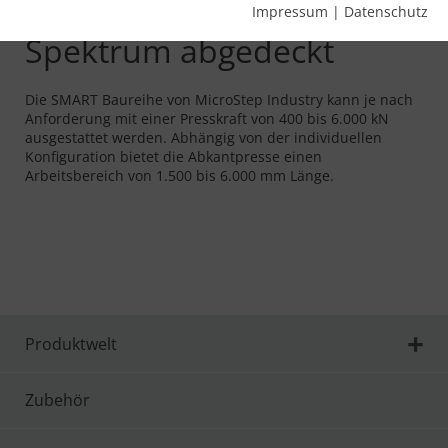
Presskraft: Breites
Impressum
|
Datenschutz
Spektrum abgedeckt
Die SMART Baureihe von MicroStep Industry kann je nach
Anforderung mit einer Presskraft von 400 bis 6.000 kN
ausgestattet werden. Abhängig von der individuellen
Konfiguration bietet die Abkantpresse einen
Arbeitsbereich von 1.500 bis 6.000 mm Länge.
Produktwelt
Zubehör