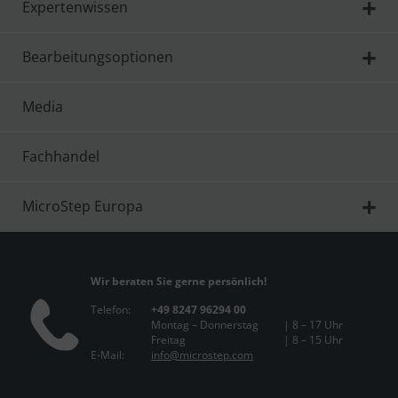
Expertenwissen
Bearbeitungsoptionen
Media
Fachhandel
MicroStep Europa
Wir beraten Sie gerne persönlich!
Telefon:
+49 8247 96294 00
Montag – Donnerstag
| 8 – 17 Uhr
Freitag
| 8 – 15 Uhr
E-Mail:
info@microstep.com