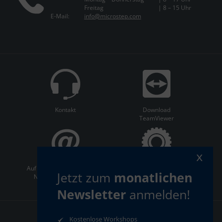
Freitag
| 8 – 15 Uhr
E-Mail:
info@microstep.com
Kontakt
Download
TeamViewer
x
Auf dem Laufenden bleiben:
ServiceCenter
Jetzt zum
monatlichen
Newsletter abonnieren
Newsletter
anmelden!
Kostenlose Workshops