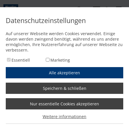
DE
Datenschutzeinstellungen
Kontakt
Auf unserer Webseite werden Cookies verwendet. Einige
davon werden zwingend benötigt, während es uns andere
Startseite
/
Features
/
Präzision: Konstanter Biegewinkel über die gesamte Länge
ermöglichen, Ihre Nutzererfahrung auf unserer Webseite zu
verbessern.
Essentiell
Marketing
Alle akzeptieren
Speichern & schließen
Nur essentielle Cookies akzeptieren
Weitere informationen