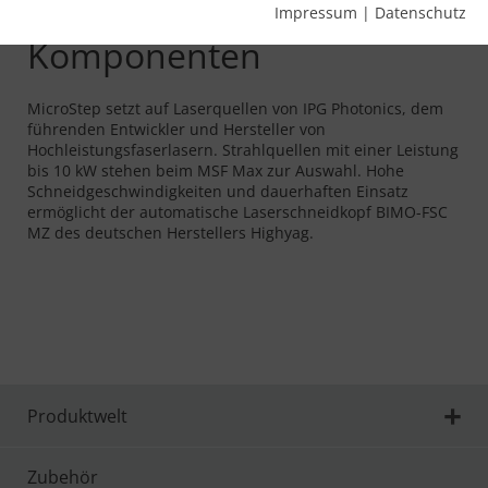
Hochwertige
Impressum
|
Datenschutz
Komponenten
MicroStep setzt auf Laserquellen von IPG Photonics, dem
führenden Entwickler und Hersteller von
Hochleistungsfaserlasern. Strahlquellen mit einer Leistung
bis 10 kW stehen beim MSF Max zur Auswahl. Hohe
Schneidgeschwindigkeiten und dauerhaften Einsatz
ermöglicht der automatische Laserschneidkopf BIMO-FSC
MZ des deutschen Herstellers Highyag.
Produktwelt
Zubehör