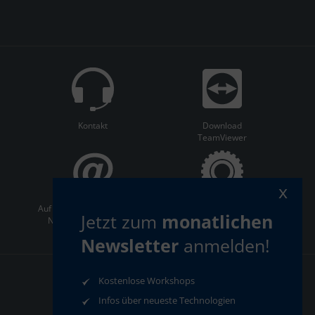
Kontakt
Download
TeamViewer
x
Auf dem Laufenden bleiben:
ServiceCenter
Jetzt zum
monatlichen
Newsletter abonnieren
Newsletter
anmelden!
Kostenlose Workshops
AGB
Datenschutz
Infos über neueste Technologien
Impressum
Compliance