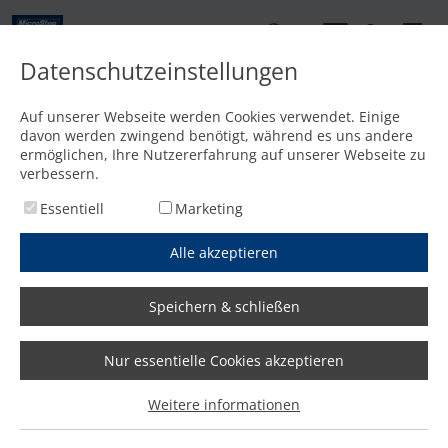
DE
Datenschutzeinstellungen
Kontakt
Auf unserer Webseite werden Cookies verwendet. Einige
davon werden zwingend benötigt, während es uns andere
Startseite
/
Features
/
Hochwertige Komponenten
ermöglichen, Ihre Nutzererfahrung auf unserer Webseite zu
verbessern.
Essentiell
Marketing
Alle akzeptieren
Speichern & schließen
Nur essentielle Cookies akzeptieren
Weitere informationen