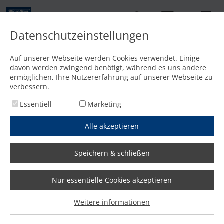
DE
Datenschutzeinstellungen
Kontakt
Auf unserer Webseite werden Cookies verwendet. Einige
davon werden zwingend benötigt, während es uns andere
Startseite
/
Features
/
Hochdynamische Sicherheitsausstattung
ermöglichen, Ihre Nutzererfahrung auf unserer Webseite zu
verbessern.
Essentiell
Marketing
Alle akzeptieren
Speichern & schließen
Nur essentielle Cookies akzeptieren
Weitere informationen