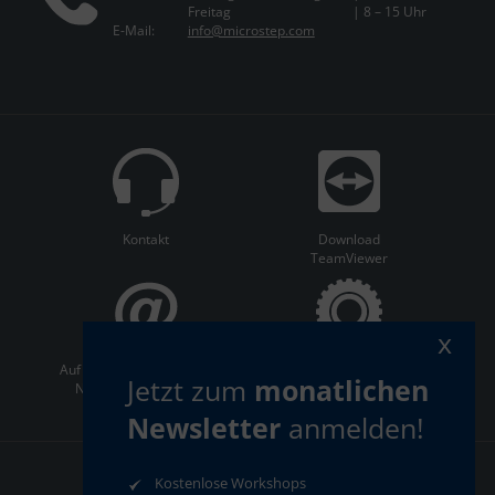
Freitag
| 8 – 15 Uhr
E-Mail:
info@microstep.com
Kontakt
Download
TeamViewer
x
Auf dem Laufenden bleiben:
ServiceCenter
Jetzt zum
monatlichen
Newsletter abonnieren
Newsletter
anmelden!
Kostenlose Workshops
AGB
Datenschutz