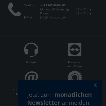
Telefon:
+49 8247 96294 00
Montag – Donnerstag
| 8 – 17 Uhr
Freitag
| 8 – 15 Uhr
E-Mail:
info@microstep.com
Kontakt
Download
TeamViewer
x
Auf dem Laufenden bleiben:
ServiceCenter
Jetzt zum
monatlichen
Newsletter abonnieren
Newsletter
anmelden!