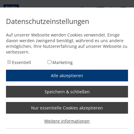
DE
Datenschutzeinstellungen
Kontakt
Auf unserer Webseite werden Cookies verwendet. Einige
davon werden zwingend benötigt, während es uns andere
Startseite
/
Features
/
Europäische Version: Laserquellen von Raycus
ermöglichen, Ihre Nutzererfahrung auf unserer Webseite zu
verbessern.
Essentiell
Marketing
Alle akzeptieren
Speichern & schließen
Nur essentielle Cookies akzeptieren
Weitere informationen