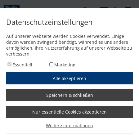
DE
Datenschutzeinstellungen
Kontakt
Auf unserer Webseite werden Cookies verwendet. Einige
davon werden zwingend benötigt, während es uns andere
Startseite
/
Features
/
Bequemes Materialhandling: Be- und Entladen auf Bodenniveau
ermöglichen, Ihre Nutzererfahrung auf unserer Webseite zu
verbessern.
Essentiell
Marketing
Alle akzeptieren
Speichern & schließen
Nur essentielle Cookies akzeptieren
Weitere informationen