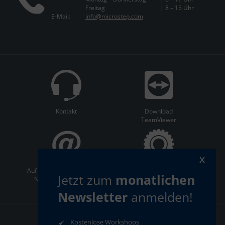
Freitag
| 8 – 15 Uhr
E-Mail:
info@microstep.com
Kontakt
Download
TeamViewer
x
Auf dem Laufenden bleiben:
ServiceCenter
Jetzt zum
monatlichen
Newsletter abonnieren
Newsletter
anmelden!
Kostenlose Workshops