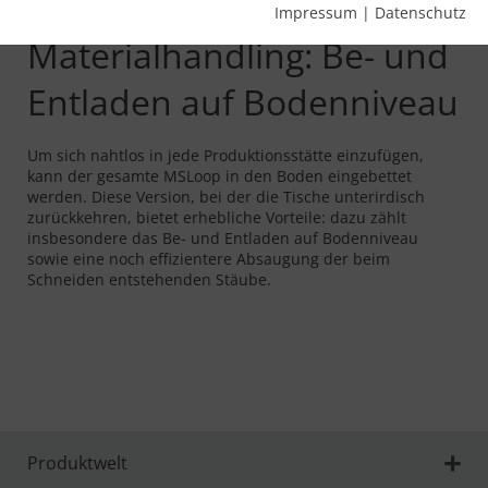
Bequemes
Impressum
|
Datenschutz
Materialhandling: Be- und
Entladen auf Bodenniveau
Um sich nahtlos in jede Produktionsstätte einzufügen,
kann der gesamte MSLoop in den Boden eingebettet
werden. Diese Version, bei der die Tische unterirdisch
zurückkehren, bietet erhebliche Vorteile: dazu zählt
insbesondere das Be- und Entladen auf Bodenniveau
sowie eine noch effizientere Absaugung der beim
Schneiden entstehenden Stäube.
Produktwelt