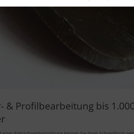
r- & Profilbearbeitung bis 1.0
r
 einer Rohrschneidvorrichtung können Sie Ihren Schneidtisch ne