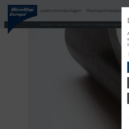
Laserschneidanlagen
Plasmaschneidanlage
Startseite
/
Features
/
Präzise Rohr- & Profilbearbeitung bis 1