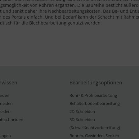
gsmöglichkeit von Rohren ergänzen. Die Baureihe besticht auße
t und senkt daher Ihre Nachbearbeitungskosten. Das Be- und Entla
n des Portals einfach. Und bei Bedarf kann der Schacht mit Rah
idtisch für die Blechbearbeitung genutzt werden.
nwissen
Bearbeitungsoptionen
eiden
Rohr- & Profilbearbeitung
neiden
Behälterbodenbearbeitung
eiden
2D-Schneiden
ahlschneiden
3D-Schneiden
(Schweißnahtvorbereitung)
ungen
Bohren, Gewinden, Senken