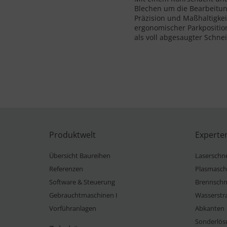
Blechen um die Bearbeitun
Präzision und Maßhaltigkei
ergonomischer Parkpositio
als voll abgesaugter Schne
Produktwelt
Experte
Übersicht Baureihen
Laserschn
Referenzen
Plasmasch
Software & Steuerung
Brennschn
Gebrauchtmaschinen I
Wasserstr
Vorführanlagen
Abkanten
Sonderlös