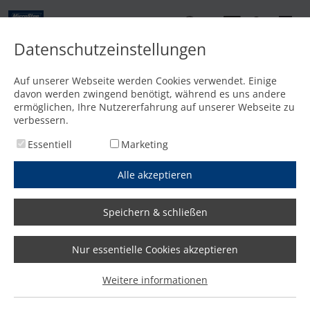
DE
Datenschutzeinstellungen
Kontakt
Auf unserer Webseite werden Cookies verwendet. Einige
davon werden zwingend benötigt, während es uns andere
Startseite
/
PageNotFound
ermöglichen, Ihre Nutzererfahrung auf unserer Webseite zu
40
verbessern.
Essentiell
Marketing
Alle akzeptieren
Speichern & schließen
Nur essentielle Cookies akzeptieren
Weitere informationen