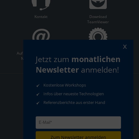
Kontakt
Download
TeamViewer
x
Auf dem Laufenden bleiben:
ServiceCenter
Jetzt zum
monatlichen
Newsletter abonnieren
Newsletter
anmelden!
Kostenlose Workshops
AGB
Datenschutz
Impressum
Infos über neueste Technologien
Compliance
Referenzberichte aus erster Hand
Zum Newsletter anmelden