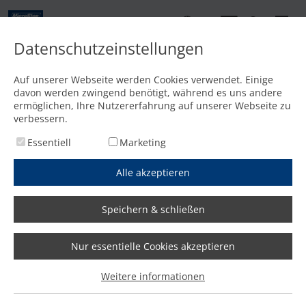
DE
Datenschutzeinstellungen
Kontakt
Auf unserer Webseite werden Cookies verwendet. Einige
davon werden zwingend benötigt, während es uns andere
Startseite
/
Media
/
Videos
/
Resttafeln verwerten: Schluss mit Ausschuss
ermöglichen, Ihre Nutzererfahrung auf unserer Webseite zu
verbessern.
Essentiell
Marketing
Resttafeln verwerten: Schluss
Alle akzeptieren
mit Ausschuss
Speichern & schließen
Nur essentielle Cookies akzeptieren
Weitere informationen