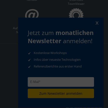
TeamViewer
x
Auf dem Laufenden bleiben:
ServiceCenter
Jetzt zum
monatlichen
Newsletter abonnieren
Newsletter
anmelden!
Kostenlose Workshops
AGB
Datenschutz
Impressum
Compliance
Infos über neueste Technologien
Referenzberichte aus erster Hand
Zum Newsletter anmelden