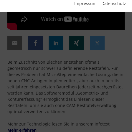
Impressum
|
Datenschutz
Beim Zuschnitt von Blechen entstehen oftmals
geometrisch nur schwer zu definierende Resttafeln. Für
dieses Problem hat MicroStep eine einfache Lösung, die in
neuen CNC-Anlagen implementiert, aber auch in bereits
seit Jahren eingesetzten Baureihen jederzeit nachgerüstet
werden kann. Das Softwaremodul „Geometrie- und
Konturerfassung“ ermöglicht das Einlesen dieser
Resttafeln, um sie auch ohne CAM-Resttafelverwaltung
optimal verwerten zu können.
Mehr zur Technologie lesen Sie in unserem Infotext
Mehr erfahren