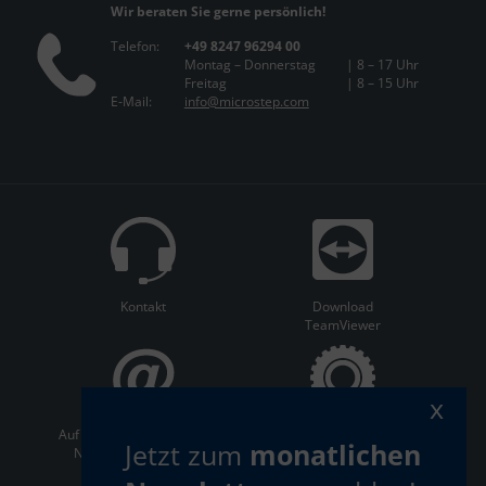
Wir beraten Sie gerne persönlich!
Telefon:
+49 8247 96294 00
Montag – Donnerstag
| 8 – 17 Uhr
Freitag
| 8 – 15 Uhr
E-Mail:
info@microstep.com
Kontakt
Download
TeamViewer
x
Auf dem Laufenden bleiben:
ServiceCenter
Jetzt zum
monatlichen
Newsletter abonnieren