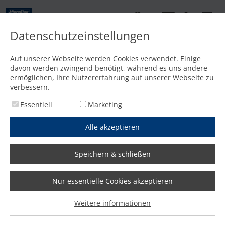
DE
Datenschutzeinstellungen
Kontakt
Auf unserer Webseite werden Cookies verwendet. Einige
davon werden zwingend benötigt, während es uns andere
Startseite
/
Media
/
News
/
Australische Schiffswerft investiert in hocheffiziente Lösung
ermöglichen, Ihre Nutzererfahrung auf unserer Webseite zu
verbessern.
Essentiell
Marketing
Alle akzeptieren
Speichern & schließen
Nur essentielle Cookies akzeptieren
Australische Schiffswerft
Weitere informationen
investiert in hocheffiziente