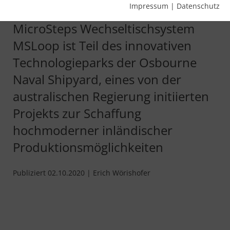
Lösung
Impressum
|
Datenschutz
MicroSteps Wechseltischsystem
MSLoop ist Teil des innovativen
Technologieparks der Osbourne
Naval Shipyard, eines von der
australischen Regierung initiierten
Projekts zur Schaffung
hochmoderner inländischer
Produktionsmöglichkeiten
Publiziert 02.10.2020 | Erich Wörishofer