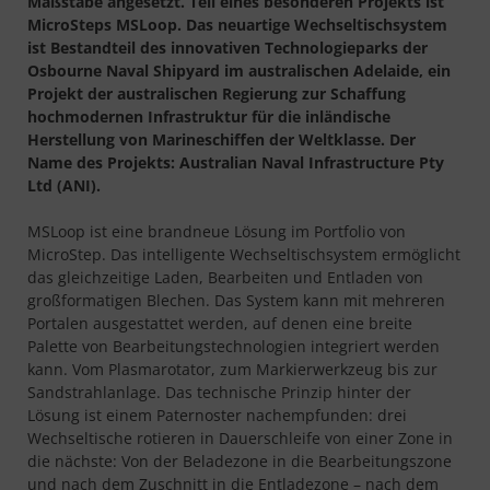
Maßstäbe angesetzt. Teil eines besonderen Projekts ist
MicroSteps MSLoop. Das neuartige Wechseltischsystem
ist Bestandteil des innovativen Technologieparks der
Osbourne Naval Shipyard im australischen Adelaide, ein
Projekt der australischen Regierung zur Schaffung
hochmodernen Infrastruktur für die inländische
Herstellung von Marineschiffen der Weltklasse. Der
Name des Projekts: Australian Naval Infrastructure Pty
Ltd (ANI).
MSLoop ist eine brandneue Lösung im Portfolio von
MicroStep. Das intelligente Wechseltischsystem ermöglicht
das gleichzeitige Laden, Bearbeiten und Entladen von
großformatigen Blechen. Das System kann mit mehreren
Portalen ausgestattet werden, auf denen eine breite
Palette von Bearbeitungstechnologien integriert werden
kann. Vom Plasmarotator, zum Markierwerkzeug bis zur
Sandstrahlanlage. Das technische Prinzip hinter der
Lösung ist einem Paternoster nachempfunden: drei
Wechseltische rotieren in Dauerschleife von einer Zone in
die nächste: Von der Beladezone in die Bearbeitungszone
und nach dem Zuschnitt in die Entladezone – nach dem