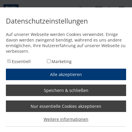
DE
Datenschutzeinstellungen
Kontakt
Auf unserer Webseite werden Cookies verwendet. Einige
davon werden zwingend benötigt, während es uns andere
Startseite
/
Media
/
News
/
Lack- und Kunststoffspezialist investiert in 2D-Plasmaschneid
ermöglichen, Ihre Nutzererfahrung auf unserer Webseite zu
verbessern.
Essentiell
Marketing
Alle akzeptieren
Speichern & schließen
Nur essentielle Cookies akzeptieren
Lack- und Kunststoffspezialist
Weitere informationen
investiert in 2D-